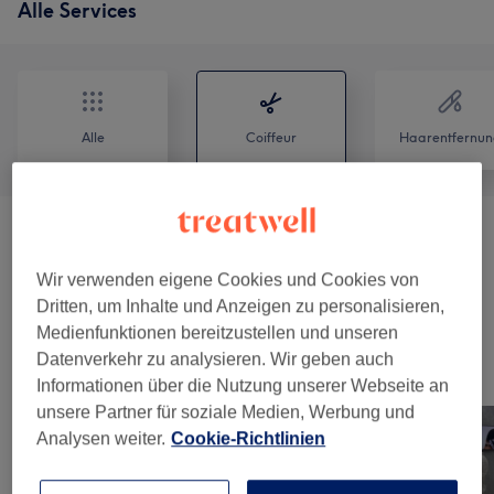
Alle Services
Alle
Coiffeur
Haarentfernun
Herren - Haarschnitte & Stylings
(
3
)
ab CHF 35
Wir verwenden eigene Cookies und Cookies von
Kinder - Haarschnitte & Stylings
(
2
)
ab CHF 32
Dritten, um Inhalte und Anzeigen zu personalisieren,
Medienfunktionen bereitzustellen und unseren
Datenverkehr zu analysieren. Wir geben auch
Unsere Arbeit
Informationen über die Nutzung unserer Webseite an
Bild anklicken für weitere Details
unsere Partner für soziale Medien, Werbung und
Analysen weiter.
Cookie-Richtlinien