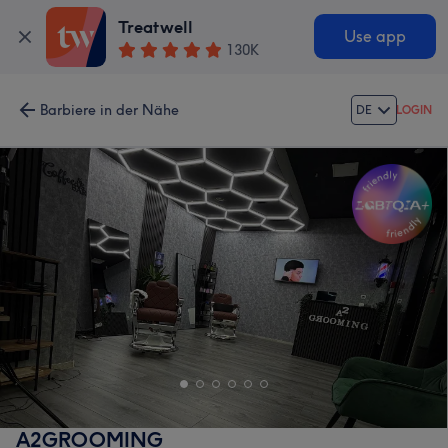
Treatwell
Use app
130K
Barbiere in der Nähe
DE
LOGIN
A2GROOMING