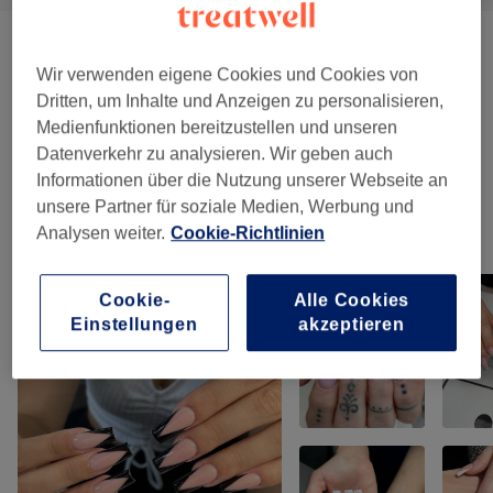
Extra
(
2
)
ab CHF 1
Wir verwenden eigene Cookies und Cookies von
Dritten, um Inhalte und Anzeigen zu personalisieren,
Manicure & Pedicure
(
9
)
ab CHF 10
Medienfunktionen bereitzustellen und unseren
Datenverkehr zu analysieren. Wir geben auch
Modellierung Von Nägeln
(
3
)
ab CHF 64.35
Informationen über die Nutzung unserer Webseite an
unsere Partner für soziale Medien, Werbung und
Analysen weiter.
Cookie-Richtlinien
Unsere Arbeit
Bild anklicken für weitere Details
Cookie-
Alle Cookies
Einstellungen
akzeptieren