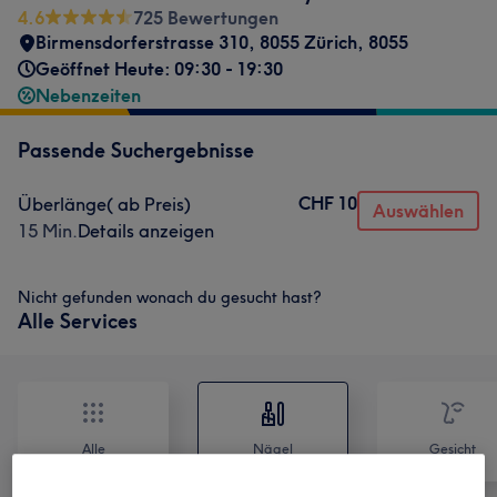
4.6
725 Bewertungen
Birmensdorferstrasse 310, 8055 Zürich
,
8055
Geöffnet Heute: 09:30 - 19:30
Nebenzeiten
Passende Suchergebnisse
CHF 10
Überlänge( ab Preis)
Auswählen
15 Min.
Details anzeigen
Nicht gefunden wonach du gesucht hast?
Alle Services
Alle
Nägel
Gesicht