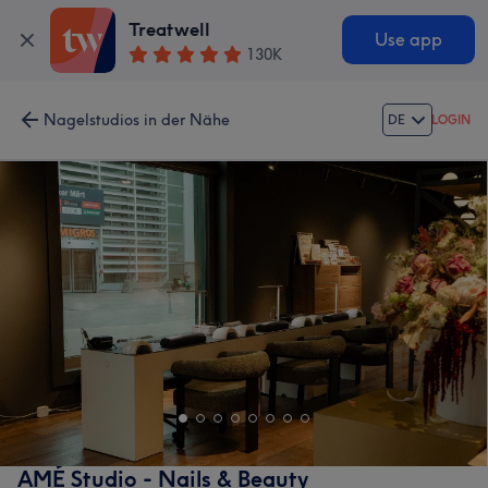
Treatwell
Use app
130K
Nagelstudios in der Nähe
DE
LOGIN
AMÉ Studio - Nails & Beauty