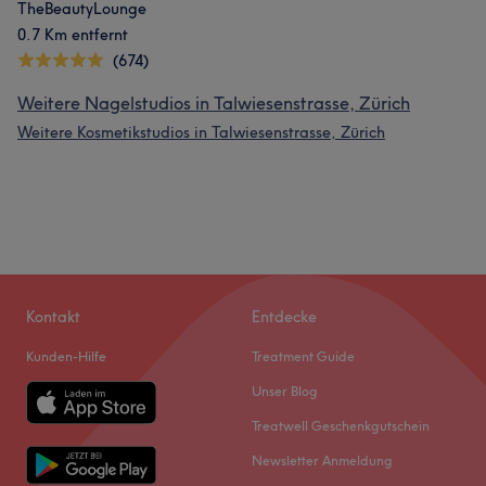
TheBeautyLounge
0.7 Km entfernt
(674)
Weitere Nagelstudios in Talwiesenstrasse, Zürich
Weitere Kosmetikstudios in Talwiesenstrasse, Zürich
Was unsere Kunden über PA sagen
Kompetent
11
Effizient
8
Professionell
7
Gründlich
6
Kontakt
Entdecke
Kunden-Hilfe
Treatment Guide
Unser Blog
Treatwell Geschenkgutschein
Newsletter Anmeldung