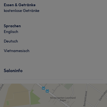
Nägel
Gesicht
Essen & Getränke
kostenlose Getränke
Portfolio
Sprachen
Englisch
Deutsch
Vietnamesisch
Was unsere Kunden über LiLy sagen
Saloninfo
Professionell
9
Sympathisch
6
Effizient
5