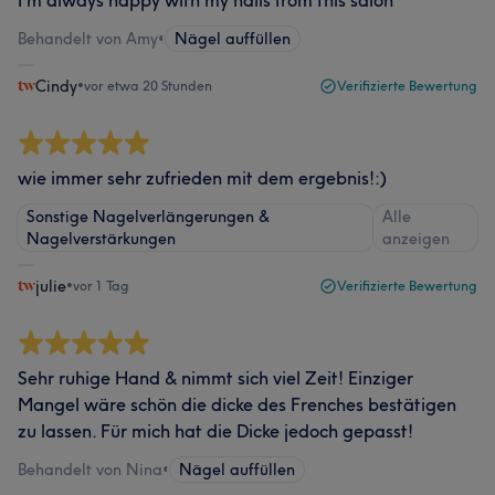
I‘m always happy with my nails from this salon
Behandelt von Amy
•
Nägel auffüllen
Cindy
•
vor etwa 20 Stunden
Verifizierte Bewertung
wie immer sehr zufrieden mit dem ergebnis!:)
Sonstige Nagelverlängerungen &
Alle
Nagelverstärkungen
anzeigen
julie
•
vor 1 Tag
Verifizierte Bewertung
Sehr ruhige Hand & nimmt sich viel Zeit! Einziger
Mangel wäre schön die dicke des Frenches bestätigen
zu lassen. Für mich hat die Dicke jedoch gepasst!
Behandelt von Nina
•
Nägel auffüllen