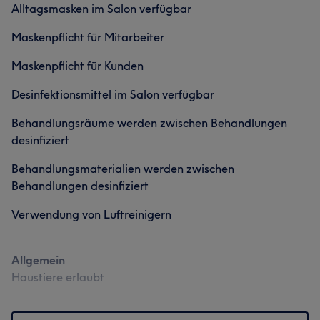
Alltagsmasken im Salon verfügbar
Professionell
17
Effizient
12
Gründlich
10
Maskenpflicht für Mitarbeiter
Talentiert
10
Was unsere Kunden über Hristofor sagen
Maskenpflicht für Kunden
Professionell
35
Talentiert
19
Erfahren
18
Desinfektionsmittel im Salon verfügbar
Kompetent
15
Behandlungsräume werden zwischen Behandlungen
desinfiziert
Behandlungsmaterialien werden zwischen
Behandlungen desinfiziert
Verwendung von Luftreinigern
Was unsere Kunden über Tom sagen
Allgemein
Haustiere erlaubt
Freundlich
18
Professionell
14
Kompetent
14
Aufmerksam
9