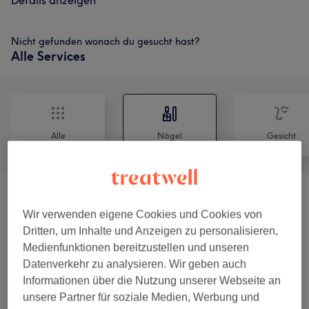
Details anzeigen
Nicht gefunden wonach du gesucht hast?
Alle Services
Alle
Nägel
Gesicht
COMBO ANGEBOT (COMBO SALE)
ab CHF 110
Wir verwenden eigene Cookies und Cookies von
(
8
)
Dritten, um Inhalte und Anzeigen zu personalisieren,
Medienfunktionen bereitzustellen und unseren
Damen - Manicure & Pedicure
(
9
)
ab CHF 30
Datenverkehr zu analysieren. Wir geben auch
Informationen über die Nutzung unserer Webseite an
Herren - Manicure & Pedicure
(
3
)
ab CHF 40
unsere Partner für soziale Medien, Werbung und