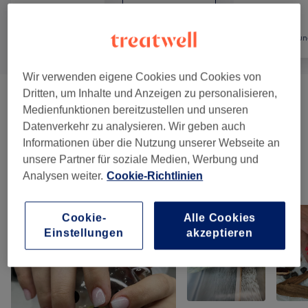
Alle
Nägel
Haarentfernun
Wir verwenden eigene Cookies und Cookies von
Dritten, um Inhalte und Anzeigen zu personalisieren,
Manicure & Pedicure
(
7
)
ab CHF 20
Medienfunktionen bereitzustellen und unseren
Datenverkehr zu analysieren. Wir geben auch
Nagelmodellagen
(
3
)
ab CHF 10
Informationen über die Nutzung unserer Webseite an
unsere Partner für soziale Medien, Werbung und
Analysen weiter.
Cookie-Richtlinien
Unsere Arbeit
Bild anklicken für weitere Details
Cookie-
Alle Cookies
Einstellungen
akzeptieren