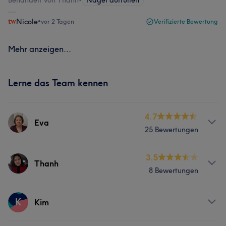
Behandelt von Thanh
•
Nägel auffüllen
Nicole
•
vor 2 Tagen
Verifizierte Bewertung
Mehr anzeigen...
Lerne das Team kennen
4.7
Eva
25 Bewertungen
Services
3.5
Thanh
8 Bewertungen
Nägel
Services
K
Kim
Nägel
Gesicht