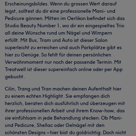
Erscheinungsbildes. Wenn du grossen Wert darauf
legst, solltest du dir eine professionelle Mani- und
Pedicure gönnen. Mitten im Oerlikon befindet sich das
Studio Beauty Number 1, wo dir ein eingespieltes Trio
all deine Wünsche rund um Nägel und Wimpern
erfüllt. Mit Bus, Tram und Auto ist dieser Salon
superleicht zu erreichen und auch Parkplätze gibt es
Was unsere Kunden über Sony sagen
hier zu Genüge. So fehlt für deinen persönlichen
Professionell
15
Gründlich
9
Kompetent
7
Verwöhnmoment nur noch der passende Termin. Mit
Treatwell ist dieser supereinfach online oder per App
Aufmerksam
6
gebucht.
Cilin, Trang und Tran machen deinen Aufenthalt hier
zu einem echten Highlight. Sie empfangen dich
herzlich, beraten dich ausführlich und überzeugen mit
ihrer professionellen Arbeit und ihrem Know-how, das
sie einfühlsam in jede Behandlung stecken. Ob Mani-
und Pedicure, Shellac oder Gelnägel mit den
schönsten Designs – hier bist du goldrichtig. Doch nicht