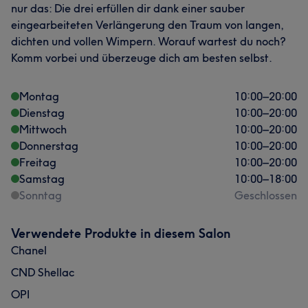
nur das: Die drei erfüllen dir dank einer sauber
eingearbeiteten Verlängerung den Traum von langen,
dichten und vollen Wimpern. Worauf wartest du noch?
Komm vorbei und überzeuge dich am besten selbst.
Was unsere Kunden über Ann sagen
Montag
10:00
–
20:00
Detailverliebt
12
Professionell
11
Gründlich
10
Dienstag
10:00
–
20:00
Talentiert
9
Mittwoch
10:00
–
20:00
Donnerstag
10:00
–
20:00
Freitag
10:00
–
20:00
Samstag
10:00
–
18:00
Sonntag
Geschlossen
Verwendete Produkte in diesem Salon
Chanel
CND Shellac
OPI