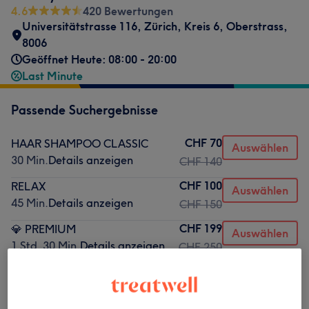
4.6
420 Bewertungen
Universitätstrasse 116
,
Zürich, Kreis 6, Oberstrass
,
8006
Geöffnet Heute: 08:00 - 20:00
Last Minute
Passende Suchergebnisse
CHF 70
HAAR SHAMPOO CLASSIC
Auswählen
30 Min.
Details anzeigen
CHF 140
CHF 100
RELAX
Auswählen
45 Min.
Details anzeigen
CHF 150
CHF 199
💎 PREMIUM
Auswählen
1 Std. 30 Min.
Details anzeigen
CHF 250
Nicht gefunden wonach du gesucht hast?
Alle Services