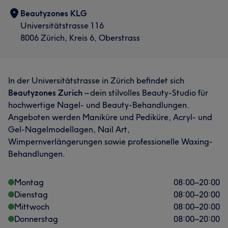
Beautyzones KLG
Universitätstrasse 116
8006 Zürich, Kreis 6, Oberstrass
In der Universitätstrasse in Zürich befindet sich
Was unsere Kunden über Nina sagen
Beautyzones Zurich
– dein stilvolles Beauty-Studio für
hochwertige Nagel- und Beauty-Behandlungen.
Professionell
13
Gründlich
12
Freundlich
10
Angeboten werden Maniküre und Pediküre, Acryl- und
Gel-Nagelmodellagen, Nail Art,
Effizient
10
Wimpernverlängerungen sowie professionelle Waxing-
Behandlungen.
Montag
08:00
–
20:00
Dienstag
08:00
–
20:00
Mittwoch
08:00
–
20:00
Donnerstag
08:00
–
20:00