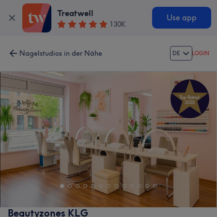
Treatwell
Use app
130K
Nagelstudios in der Nähe
DE
LOGIN
Beautyzones KLG