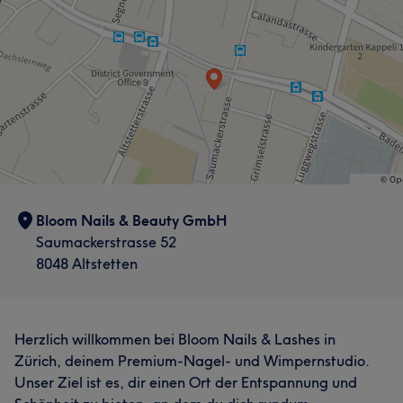
Was unsere Kunden über Moni sagen
Freundlich
8
Kompetent
7
Professionell
7
Talentiert
6
Bloom Nails & Beauty GmbH
Saumackerstrasse 52
8048 Altstetten
Herzlich willkommen bei Bloom Nails & Lashes in
Zürich, deinem Premium-Nagel- und Wimpernstudio.
Unser Ziel ist es, dir einen Ort der Entspannung und