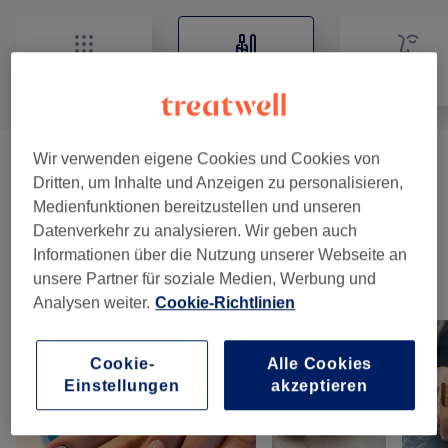
Alle
Nägel
Gesicht
Wir verwenden eigene Cookies und Cookies von
Nagelmodellage
(
4
)
ab CHF 1
Dritten, um Inhalte und Anzeigen zu personalisieren,
Medienfunktionen bereitzustellen und unseren
Manicure & Pedicure
(
6
)
ab CHF 10
Datenverkehr zu analysieren. Wir geben auch
Informationen über die Nutzung unserer Webseite an
unsere Partner für soziale Medien, Werbung und
Unsere Arbeit
Analysen weiter.
Cookie-Richtlinien
Bild anklicken für weitere Details
Cookie-
Alle Cookies
Einstellungen
akzeptieren