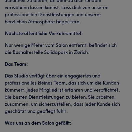
Schönheit zu bieten, an dem du dich rundum
verwöhnen lassen kannst. Lass dich von unseren
professionellen Dienstleistungen und unserer
herzlichen Atmosphäre begeistern.
Nächste öffentliche Verkehrsmittel:
Nur wenige Meter vom Salon entfernt, befindet sich
die Bushaltestelle Solidapark in Zürich.
Das Team:
Das Studio verfügt über ein engagiertes und
Was unsere Kunden über Shin sagen
professionelles kleines Team, das sich um die Kunden
Professionell
10
Kompetent
5
Aufmerksam
5
kümmert. Jedes Mitglied ist erfahren und verpflichtet,
die besten Dienstleistungen zu bieten. Sie arbeiten
zusammen, um sicherzustellen, dass jeder Kunde sich
geschätzt und gepflegt fühlt.
Was uns an dem Salon gefällt: