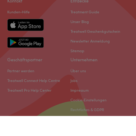
Kontakt
Entdecke
Kunden-Hilfe
Treatment Guide
Unser Blog
Treatwell Geschenkgutschein
Newsletter Anmeldung
Sitemap
Geschäftspartner
Unternehmen
Partner werden
Über uns
Treatwell Connect Help Centre
Jobs
Treatwell Pro Help Center
Impressum
Cookie-Einstellungen
Rechtliches & GDPR
© 2026 Treatwell DACH GmbH