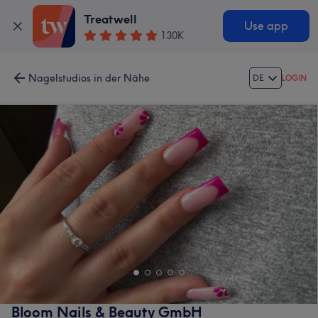
Treatwell
Use app
130K
Nagelstudios in der Nähe
DE
LOGIN
Bloom Nails & Beauty GmbH