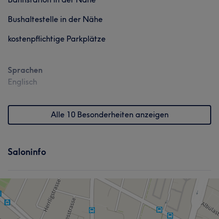
Bushaltestelle in der Nähe
kostenpflichtige Parkplätze
Was unsere Kunden über Baobao sagen
Sprachen
Englisch
Professionell
10
Alle 10 Besonderheiten anzeigen
Saloninfo