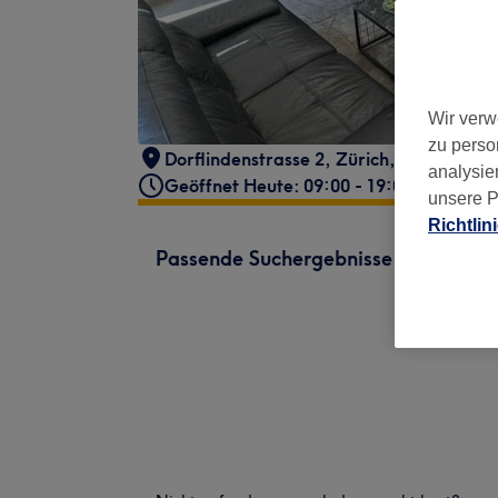
Wir verw
zu perso
Dorflindenstrasse 2
,
Zürich, Kreis 11
,
80
analysie
Geöffnet Heute: 09:00 - 19:00
unsere P
Richtlin
Passende Suchergebnisse