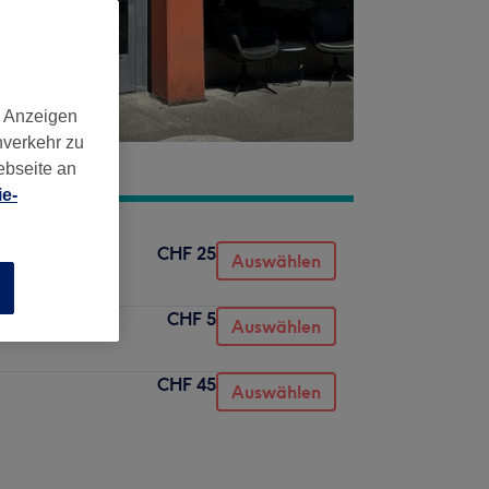
d Anzeigen
nverkehr zu
ebseite an
e-
CHF 25
Auswählen
n
CHF 5
Auswählen
CHF 45
Auswählen