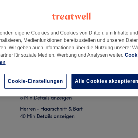
enden eigene Cookies und Cookies von Dritten, um Inhalte un
nalisieren, Medienfunktionen bereitzustellen und unseren Date
50
ren. Wir geben auch Informationen über die Nutzung unserer W
artner für soziale Medien, Werbung und Analysen weiter.
Cooki
ien
Herren - Haarschnitt
30 Min.
Details anzeigen
Cookie-Einstellungen
Alle Cookies akzeptiere
Herren - Waschen
5 Min.
Details anzeigen
Herren - Haarschnitt & Bart
40 Min.
Details anzeigen