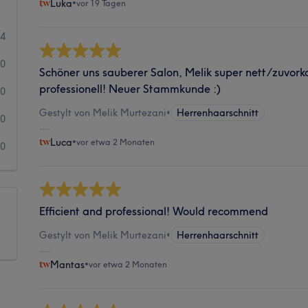
Luka
•
vor 19 Tagen
4
0
Schöner uns sauberer Salon, Melik super nett/zuvo
professionell! Neuer Stammkunde :)
0
Gestylt von Melik Murtezani
•
Herrenhaarschnitt
0
Luca
•
vor etwa 2 Monaten
0
Efficient and professional! Would recommend
Gestylt von Melik Murtezani
•
Herrenhaarschnitt
Mantas
•
vor etwa 2 Monaten