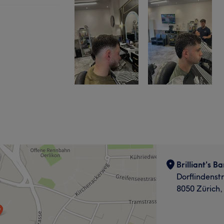
Brilliant's B
Dorflindenst
8050 Zürich, 