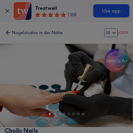
Treatwell
Use app
130K
Nagelstudios in der Nähe
DE
LOGIN
Cholly Nails