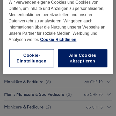
5 Min.
Details anzeigen
Wir verwenden eigene Cookies und Cookies von
Dritten, um Inhalte und Anzeigen zu personalisieren,
5 weitere passende Services anzeigen...
Medienfunktionen bereitzustellen und unseren
Datenverkehr zu analysieren. Wir geben auch
Nicht gefunden wonach du gesucht hast?
Informationen über die Nutzung unserer Webseite an
Alle Services
unsere Partner für soziale Medien, Werbung und
Analysen weiter.
Cookie-Richtlinien
Acryl/Gel Nägel Für
ab CHF 0.50
Cookie-
Alle Cookies
Schüler/Studenten
(
12
)
Einstellungen
akzeptieren
Acryl/Gel Nägel
(
12
)
ab CHF 0.50
Maniküre & Pediküre
(
6
)
ab CHF 10
Men's Manicure & Spa Pedicure
(
2
)
ab CHF 30
Manicure & Pedicure
(
2
)
ab CHF 5