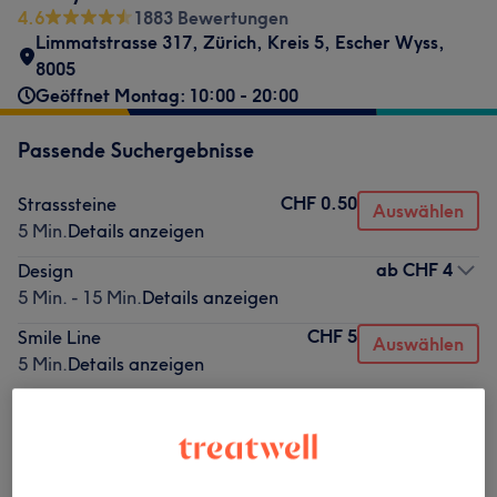
4.6
1883 Bewertungen
Limmatstrasse 317
,
Zürich, Kreis 5, Escher Wyss
,
8005
Geöffnet Montag: 10:00 - 20:00
Passende Suchergebnisse
CHF 0.50
Strasssteine
Auswählen
5 Min.
Details anzeigen
ab
CHF 4
Design
5 Min. - 15 Min.
Details anzeigen
CHF 5
Smile Line
Auswählen
5 Min.
Details anzeigen
CHF 0.50
Strasssteine
Auswählen
5 Min.
Details anzeigen
CHF 2
Sticker
Auswählen