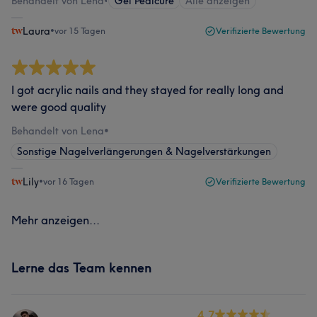
Behandelt von Lena
•
Gel Pedicure
Alle anzeigen
Laura
•
vor 15 Tagen
Verifizierte Bewertung
I got acrylic nails and they stayed for really long and
were good quality
Behandelt von Lena
•
Sonstige Nagelverlängerungen & Nagelverstärkungen
Lily
•
vor 16 Tagen
Verifizierte Bewertung
Mehr anzeigen...
Lerne das Team kennen
4.7