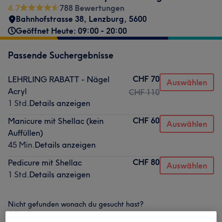
4.7
788 Bewertungen
Bahnhofstrasse 38
,
Lenzburg
,
5600
Geöffnet Heute: 09:00 - 20:00
Passende Suchergebnisse
CHF 70
LEHRLING RABATT - Nägel
Auswählen
Acryl
CHF 110
1 Std.
Details anzeigen
CHF 60
Manicure mit Shellac (kein
Auswählen
Auffüllen)
45 Min.
Details anzeigen
CHF 80
Pedicure mit Shellac
Auswählen
1 Std.
Details anzeigen
Nicht gefunden wonach du gesucht hast?
Alle Services