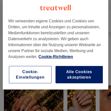
Wir verwenden eigene Cookies und Cookies von
Alle
Nägel
Gesicht
Dritten, um Inhalte und Anzeigen zu personalisieren,
Medienfunktionen bereitzustellen und unseren
Datenverkehr zu analysieren. Wir geben auch
Informationen über die Nutzung unserer Webseite an
Manicure & Pedicure
(
6
)
ab CHF 40
unsere Partner für soziale Medien, Werbung und
Analysen weiter.
Cookie-Richtlinien
Nagelmodellagen
(
6
)
ab CHF 35
Cookie-
Alle Cookies
Unsere Arbeit
Einstellungen
akzeptieren
Bild anklicken für weitere Details