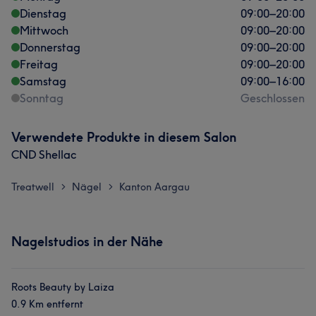
Dienstag
09:00
–
20:00
Mittwoch
09:00
–
20:00
Donnerstag
09:00
–
20:00
Freitag
09:00
–
20:00
Samstag
09:00
–
16:00
Sonntag
Geschlossen
Verwendete Produkte in diesem Salon
CND Shellac
Treatwell
Nägel
Kanton Aargau
>
>
Was unsere Kunden über Larcky sagen
Nagelstudios in der Nähe
Professionell
15
Freundlich
15
Herzlich
7
Roots Beauty by Laiza
Gründlich
7
0.9 Km entfernt