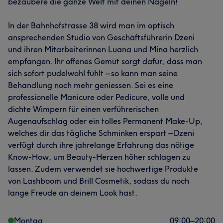
bezaubere die ganze Welt mit deinen Nägeln!
In der Bahnhofstrasse 38 wird man im optisch
ansprechenden Studio von Geschäftsführerin Dzeni
und ihren Mitarbeiterinnen Luana und Mina herzlich
empfangen. Ihr offenes Gemüt sorgt dafür, dass man
Was unsere Kunden über Mina sagen
sich sofort pudelwohl fühlt – so kann man seine
Behandlung noch mehr geniessen. Sei es eine
Professionell
11
Freundlich
10
Kompetent
10
professionelle Manicure oder Pedicure, volle und
dichte Wimpern für einen verführerischen
Effizient
7
Augenaufschlag oder ein tolles Permanent Make-Up,
welches dir das tägliche Schminken erspart – Dzeni
verfügt durch ihre jahrelange Erfahrung das nötige
Know-How, um Beauty-Herzen höher schlagen zu
lassen. Zudem verwendet sie hochwertige Produkte
von Lashboom und Brill Cosmetik, sodass du noch
lange Freude an deinem Look hast.
Montag
09:00
–
20:00