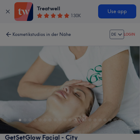
Treatwell
Use app
130K
Kosmetikstudios in der Nähe
DE
LOGIN
GetSetGlow Facial - City