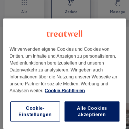
Alle
Gesicht
Massage
Gesichtsbehandlungen
(
6
)
ab CHF 40
Wir verwenden eigene Cookies und Cookies von
Optionale Zusatzleistungen
(
4
)
ab CHF 10
Dritten, um Inhalte und Anzeigen zu personalisieren,
Medienfunktionen bereitzustellen und unseren
Augenbrauen &
Datenverkehr zu analysieren. Wir geben auch
ab CHF 36
Wimpernbehandlungen
(
7
)
Informationen über die Nutzung unserer Webseite an
unsere Partner für soziale Medien, Werbung und
Analysen weiter.
Cookie-Richtlinien
Unsere Arbeit
Bild anklicken für weitere Details
Cookie-
Alle Cookies
Einstellungen
akzeptieren