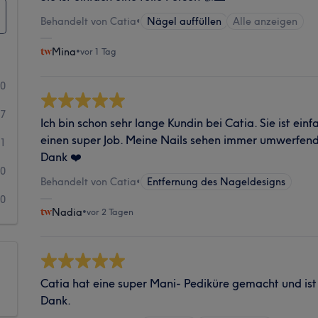
Behandelt von Catia
•
Nägel auffüllen
Alle anzeigen
Mina
•
vor 1 Tag
40
7
Ich bin schon sehr lange Kundin bei Catia. Sie ist ei
einen super Job. Meine Nails sehen immer umwerfend 
1
Dank ❤️
0
Behandelt von Catia
•
Entfernung des Nageldesigns
0
Nadia
•
vor 2 Tagen
Catia hat eine super Mani- Pediküre gemacht und ist
Dank.