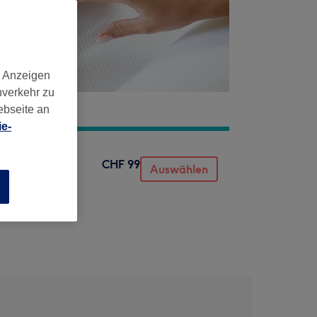
d Anzeigen
nverkehr zu
ebseite an
e-
CHF 99
Auswählen
n