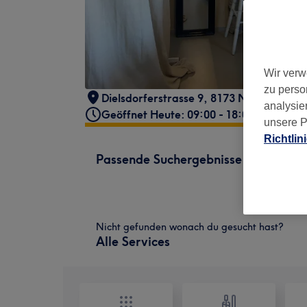
Wir verw
zu perso
Dielsdorferstrasse 9, 8173 Neerach, Sc
analysie
Geöffnet Heute: 09:00 - 18:00
unsere P
Richtlin
Passende Suchergebnisse
Nicht gefunden wonach du gesucht hast?
Alle Services