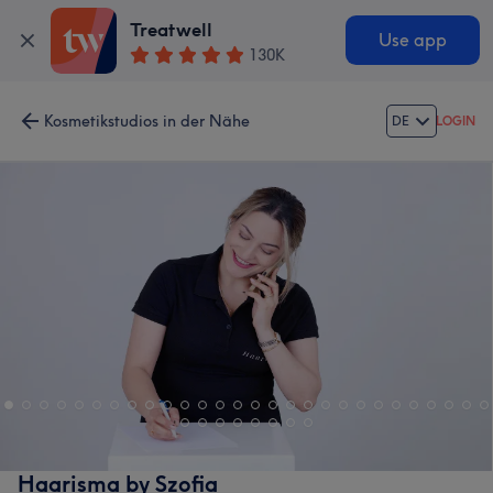
Treatwell
Use app
130K
Kosmetikstudios in der Nähe
DE
LOGIN
Haarisma by Szofia