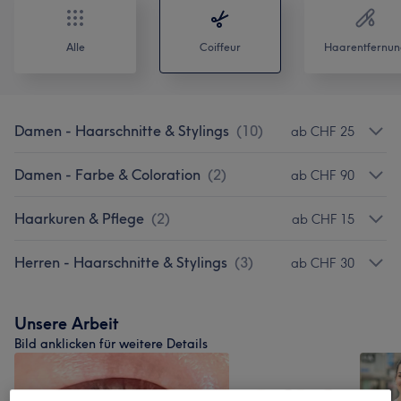
Alle
Coiffeur
Haarentfernun
Damen - Haarschnitte & Stylings
(
10
)
ab CHF 25
Damen - Farbe & Coloration
(
2
)
ab CHF 90
Haarkuren & Pflege
(
2
)
ab CHF 15
Herren - Haarschnitte & Stylings
(
3
)
ab CHF 30
Unsere Arbeit
Bild anklicken für weitere Details