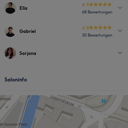
Services
4.9
Ella
68 Bewertungen
Coiffeur
Services
4.8
Gabriel
30 Bewertungen
Coiffeur
Services
Sarjana
Was unsere Kunden über Ella sagen
Coiffeur
Professionell
5
Aufmerksam
5
Services
Saloninfo
Coiffeur