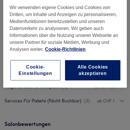
Wir verwenden eigene Cookies und Cookies von
Damen - Haarschnitte & Stylings
(
8
)
ab CHF 40
Dritten, um Inhalte und Anzeigen zu personalisieren,
Medienfunktionen bereitzustellen und unseren
Damen - Coloration, Schnitt &
ab CHF 126
Datenverkehr zu analysieren. Wir geben auch
Föhnen
(
6
)
Informationen über die Nutzung unserer Webseite an
unsere Partner für soziale Medien, Werbung und
Damen - Coloration & Föhnen
(
6
)
ab CHF 107
Analysen weiter.
Cookie-Richtlinien
Herren - Haarschnitte
(
3
)
ab CHF 35
Cookie-
Alle Cookies
Kinder - Haarschnitte & Stylings
(
5
)
ab CHF 40
Einstellungen
akzeptieren
Augenbrauen & Wimpern
(
4
)
ab CHF 20
Services Für Pakete (Nicht Buchbar)
(
3
)
ab CHF 1
Salonbewertungen