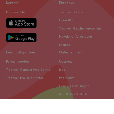
Kontakt
Entdecke
Kunden-Hilfe
Treatment Guide
Unser Blog
Treatwell Geschenkgutschein
Newsletter Anmeldung
Sitemap
Geschäftspartner
Unternehmen
Partner werden
Über uns
Treatwell Connect Help Centre
Jobs
Treatwell Pro Help Center
Impressum
Cookie-Einstellungen
Rechtliches & GDPR
© 2026 Treatwell DACH GmbH