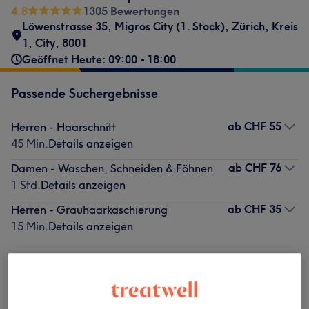
4.8
1305 Bewertungen
Löwenstrasse 35
,
Migros City (1. Stock)
,
Zürich, Kreis
1, City
,
8001
Geöffnet Heute: 09:00 - 18:00
Passende Suchergebnisse
ab
CHF 55
Herren - Haarschnitt
45 Min.
Details anzeigen
ab
CHF 76
Damen - Waschen, Schneiden & Föhnen
1 Std.
Details anzeigen
ab
CHF 35
Herren - Grauhaarkaschierung
15 Min.
Details anzeigen
Nicht gefunden wonach du gesucht hast?
Alle Services