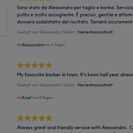
Sono stato da Alessandro per taglio e barba. Servizi
pulito e molto accogliente. È preciso, gentile e attent
davvero soddisfatto del risultato. Tornerò sicurament
Gestylt von Alessandro Vella
•
Herrenhaarschnitt
Alessandro
•
vor 6 Tagen
My favourite barber in town. It's been half year alrea
Gestylt von Alessandro Vella
•
Herrenhaarschnitt
Arief
•
vor 8 Tagen
Always great and friendly service with Alessandro . 