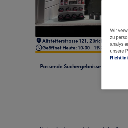
Wir verw
zu perso
Altstetterstrasse 121
,
Zürich
,
Switzerla
analysie
Geöffnet Heute: 10:00 - 19:30
unsere P
Richtlin
Passende Suchergebnisse