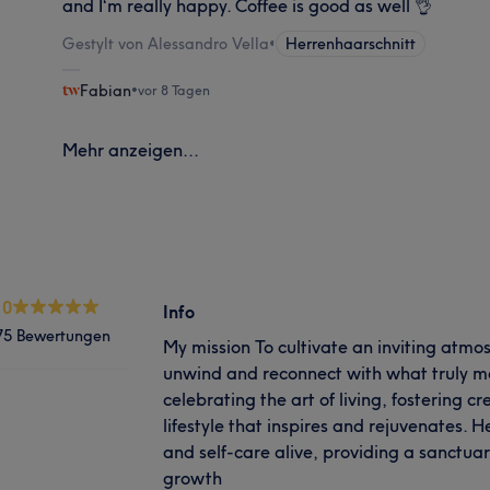
and I‘m really happy. Coffee is good as well 👌
Gestylt von Alessandro Vella
•
Herrenhaarschnitt
Fabian
•
vor 8 Tagen
Mehr anzeigen...
.0
Info
75 Bewertungen
My mission To cultivate an inviting atmo
unwind and reconnect with what truly mat
celebrating the art of living, fostering c
lifestyle that inspires and rejuvenates. H
and self-care alive, providing a sanctuar
growth