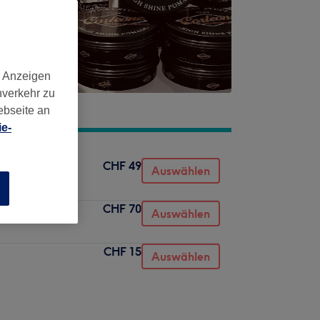
d Anzeigen
nverkehr zu
ebseite an
e-
CHF 49
Auswählen
n
CHF 70
Auswählen
CHF 15
Auswählen