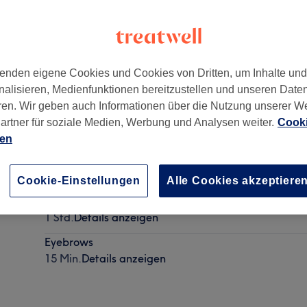
enden eigene Cookies und Cookies von Dritten, um Inhalte un
nalisieren, Medienfunktionen bereitzustellen und unseren Date
nd
,
8048
ren. Wir geben auch Informationen über die Nutzung unserer W
artner für soziale Medien, Werbung und Analysen weiter.
Cooki
ien
Classic Haircut
30 Min.
Details anzeigen
Cookie-Einstellungen
Alle Cookies akzeptiere
Traditional Haircut & Full Beard Reshaping
1 Std.
Details anzeigen
Eyebrows
15 Min.
Details anzeigen