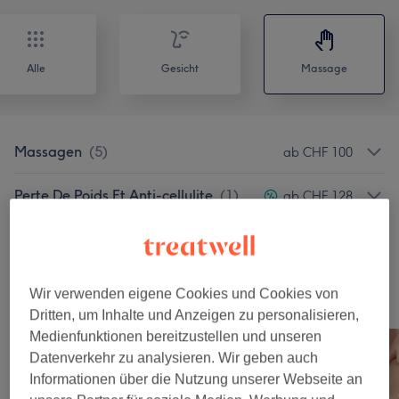
Alle
Gesicht
Massage
Massagen
(
5
)
ab CHF 100
Perte De Poids Et Anti-cellulite
(
1
)
ab CHF 128
Massaggi
(
1
)
CHF 160
Wir verwenden eigene Cookies und Cookies von
Unsere Arbeit
Dritten, um Inhalte und Anzeigen zu personalisieren,
Bild anklicken für weitere Details
Medienfunktionen bereitzustellen und unseren
Datenverkehr zu analysieren. Wir geben auch
Informationen über die Nutzung unserer Webseite an