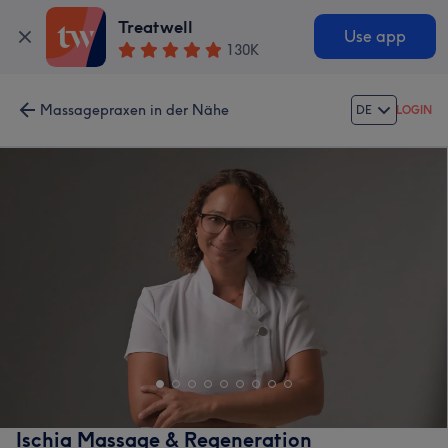
Treatwell
Use app
130K
Massagepraxen in der Nähe
DE
LOGIN
Ischia Massage & Regeneration