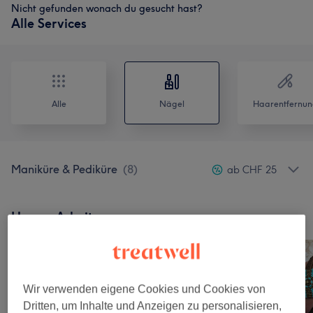
Nicht gefunden wonach du gesucht hast?
Alle Services
Alle
Nägel
Haarentfernun
Maniküre & Pediküre
(
8
)
ab CHF 25
Unsere Arbeit
Bild anklicken für weitere Details
Wir verwenden eigene Cookies und Cookies von
Dritten, um Inhalte und Anzeigen zu personalisieren,