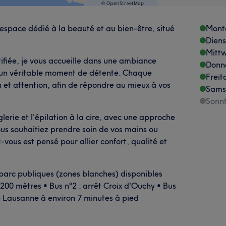
espace dédié à la beauté et au bien-être, situé
Mont
Dien
Mitt
tifiée, je vous accueille dans une ambiance
Donn
r un véritable moment de détente. Chaque
Freit
on et attention, afin de répondre au mieux à vos
Sams
Sonn
nglerie et l'épilation à la cire, avec une approche
ous souhaitiez prendre soin de vos mains ou
vous est pensé pour allier confort, qualité et
parc publiques (zones blanches) disponibles
200 mètres • Bus n°2 : arrêt Croix d'Ouchy • Bus
e Lausanne à environ 7 minutes à pied