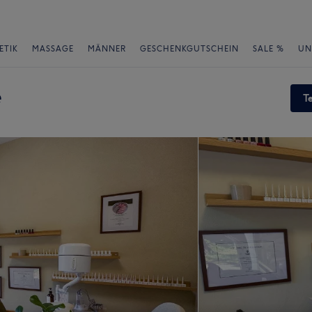
ETIK
MASSAGE
MÄNNER
GESCHENKGUTSCHEIN
SALE %
UN
é
T