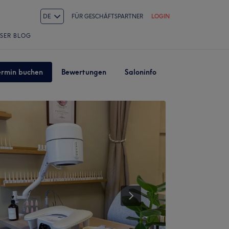
DE
FÜR GESCHÄFTSPARTNER
LOGIN
SER BLOG
ermin buchen
Bewertungen
Saloninfo