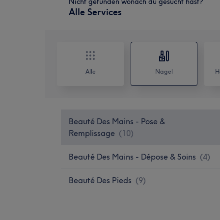
Nicht gefunden wonach du gesucht hast?
Alle Services
Alle
Nägel
H
Beauté Des Mains - Pose &
Remplissage
(
10
)
Beauté Des Mains - Dépose & Soins
(
4
)
Beauté Des Pieds
(
9
)