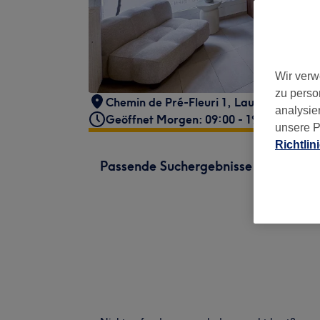
Wir verw
zu perso
Chemin de Pré-Fleuri 1
,
Lausanne
,
1006
analysie
Geöffnet Morgen: 09:00 - 19:00
unsere P
Richtlin
Passende Suchergebnisse