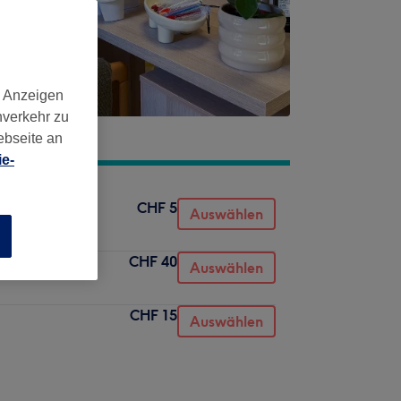
d Anzeigen
nverkehr zu
ebseite an
e-
CHF 5
Auswählen
n
CHF 40
Auswählen
CHF 15
Auswählen