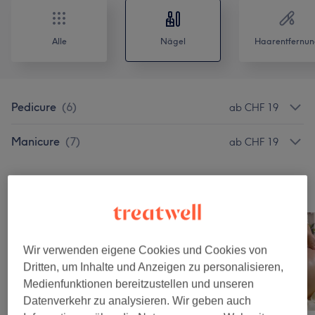
Alle
Nägel
Haarentfernun
Pedicure
(
6
)
ab CHF 19
Manicure
(
7
)
ab CHF 19
Unsere Arbeit
Bild anklicken für weitere Details
Wir verwenden eigene Cookies und Cookies von
Dritten, um Inhalte und Anzeigen zu personalisieren,
Medienfunktionen bereitzustellen und unseren
Datenverkehr zu analysieren. Wir geben auch