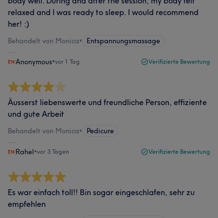
body well. During and after the session, my body felt
relaxed and I was ready to sleep. I would recommend
her! :)
Behandelt von Monica
•
Entspannungsmassage
Anonymous
•
vor 1 Tag
Verifizierte Bewertung
Äusserst liebenswerte und freundliche Person, effiziente
und gute Arbeit
Behandelt von Monica
•
Pedicure
Rahel
•
vor 3 Tagen
Verifizierte Bewertung
Es war einfach toll!! Bin sogar eingeschlafen, sehr zu
empfehlen