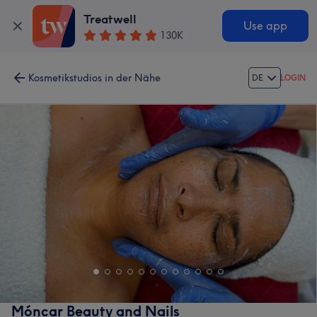
Treatwell
Use app
130K
Kosmetikstudios in der Nähe
DE
LOGIN
Móncar Beauty and Nails