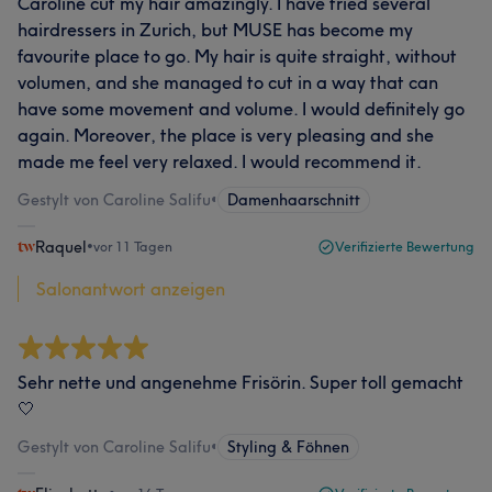
Caroline cut my hair amazingly. I have tried several
hairdressers in Zurich, but MUSE has become my
favourite place to go. My hair is quite straight, without
volumen, and she managed to cut in a way that can
have some movement and volume. I would definitely go
again. Moreover, the place is very pleasing and she
made me feel very relaxed. I would recommend it.
Gestylt von Caroline Salifu
•
Damenhaarschnitt
Raquel
•
vor 11 Tagen
Verifizierte Bewertung
Salonantwort anzeigen
Sehr nette und angenehme Frisörin. Super toll gemacht
🤍
Gestylt von Caroline Salifu
•
Styling & Föhnen