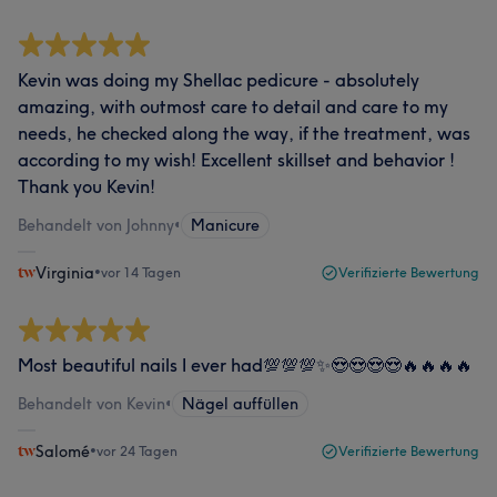
Kevin was doing my Shellac pedicure - absolutely
amazing, with outmost care to detail and care to my
needs, he checked along the way, if the treatment, was
according to my wish! Excellent skillset and behavior !
Thank you Kevin!
Behandelt von Johnny
•
Manicure
Virginia
•
vor 14 Tagen
Verifizierte Bewertung
Most beautiful nails I ever had💯💯💯✨😍😍😍😍🔥🔥🔥🔥
Behandelt von Kevin
•
Nägel auffüllen
Salomé
•
vor 24 Tagen
Verifizierte Bewertung