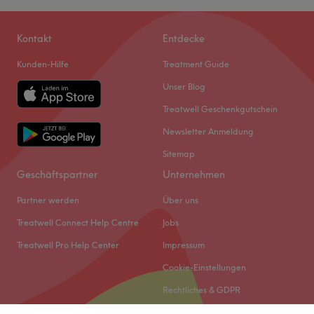
Kontakt
Entdecke
Kunden-Hilfe
Treatment Guide
Unser Blog
Treatwell Geschenkgutschein
Newsletter Anmeldung
Sitemap
Geschäftspartner
Unternehmen
Partner werden
Über uns
Treatwell Connect Help Centre
Jobs
Treatwell Pro Help Center
Impressum
Cookie-Einstellungen
Rechtliches & GDPR