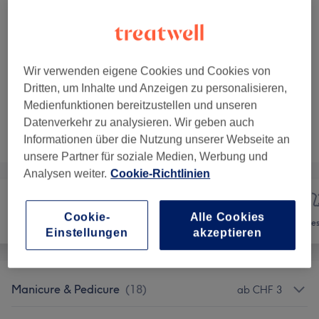
CHF 90
Nagelmodellage mit Acryl -
Auswählen
Farbe/French/Glitzer
45 Min.
Details anzeigen
Wir verwenden eigene Cookies und Cookies von
1 weitere passende Services anzeigen...
Dritten, um Inhalte und Anzeigen zu personalisieren,
Medienfunktionen bereitzustellen und unseren
Datenverkehr zu analysieren. Wir geben auch
Nicht gefunden wonach du gesucht hast?
Alle Services
Informationen über die Nutzung unserer Webseite an
unsere Partner für soziale Medien, Werbung und
Analysen weiter.
Cookie-Richtlinien
Cookie-
Alle Cookies
Coiffeur
Nägel
Ges
Einstellungen
akzeptieren
Manicure & Pedicure
(
18
)
ab CHF 3