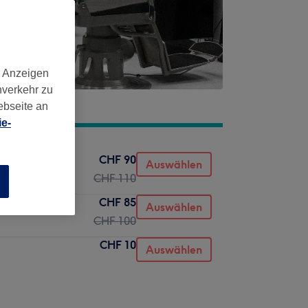
d Anzeigen
nverkehr zu
ebseite an
e-
CHF 90
Auswählen
CHF 110
n
CHF 85
Auswählen
CHF 100
CHF 10
Auswählen