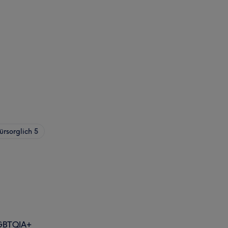
ürsorglich
5
GBTQIA+