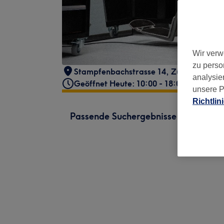
Wir verw
zu perso
Stampfenbachstrasse 14
,
Zürich
,
(im B
analysie
Geöffnet Heute: 10:00 - 18:00
unsere P
Richtlin
Passende Suchergebnisse