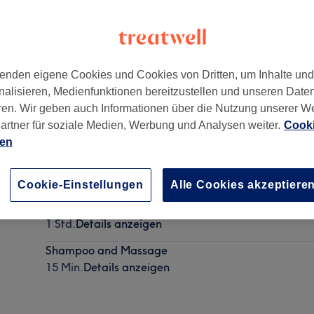
enden eigene Cookies und Cookies von Dritten, um Inhalte un
nalisieren, Medienfunktionen bereitzustellen und unseren Date
arber Hub)
,
8001
ren. Wir geben auch Informationen über die Nutzung unserer W
artner für soziale Medien, Werbung und Analysen weiter.
Cooki
ien
Haircut and Beard
1 Std.
Details anzeigen
Cookie-Einstellungen
Alle Cookies akzeptiere
Beard and Skin Care
1 Std.
Details anzeigen
Shampoo and Massage
15 Min.
Details anzeigen