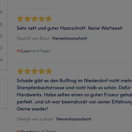
99
40
Sehr nett und guter Haarschnitt. Keine Wartezeit
5
Gestylt von Ezio
•
Herrenhaarschnitt
3
Luis
•
vor 6 Tagen
4
Schade gibt es den Bullfrog im Niederdorf nicht mehr
Stampfenbachstrasse sind nicht halb so schön. Dafür 
Handwerks. Habe selten einen so guten Friseur gehab
perfekt, und ich war beeindruckt von seiner Erfahrung
Gerne wieder!
Gestylt von Lohan
•
Herrenhaarschnitt
Kunde
•
vor 12 Tagen