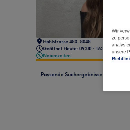
Wir verw
zu perso
Hohlstrasse 480
,
8048
analysie
Geöffnet Heute: 09:00 - 16:00
unsere P
Nebenzeiten
Richtlin
Passende Suchergebnisse