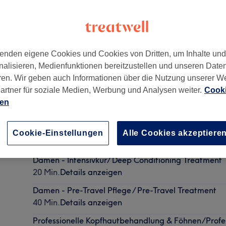
enden eigene Cookies und Cookies von Dritten, um Inhalte un
nalisieren, Medienfunktionen bereitzustellen und unseren Date
ren. Wir geben auch Informationen über die Nutzung unserer W
artner für soziale Medien, Werbung und Analysen weiter.
Cooki
ien
Telefonisches Beratungsgespräch/ Phone Consultat
Cookie-Einstellungen
Alle Cookies akzeptiere
15 Min.
Details anzeigen
Damen - Intensivkur/ Deep Conditioning Treatment
20 Min.
Details anzeigen
Damen - Pre-Travel Pflege / Pre-Travel Treatment
40 Min.
Details anzeigen
Professionelle Kopfhautbehandlung & Föhnen/Profe