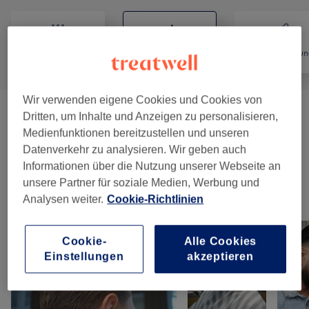
Alle
Coiffeur
Haarentfernun
Wir verwenden eigene Cookies und Cookies von
Herren - Haarschnitte & Stylings
(
6
)
Dritten, um Inhalte und Anzeigen zu personalisieren,
ab CHF 60
Medienfunktionen bereitzustellen und unseren
Datenverkehr zu analysieren. Wir geben auch
Herren - Farbe & Grauhaarkaschierung
(
2
)
CHF 69
Informationen über die Nutzung unserer Webseite an
unsere Partner für soziale Medien, Werbung und
Unsere Arbeit
Analysen weiter.
Cookie-Richtlinien
Bild anklicken für weitere Details
Cookie-
Alle Cookies
Einstellungen
akzeptieren