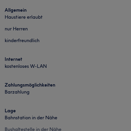
Was unsere Kunden über Valentin sagen
Allgemein
Haustiere erlaubt
Professionell
5
nur Herren
kinderfreundlich
Internet
kostenloses W-LAN
Was unsere Kunden über Mario sagen
Zahlungsmöglichkeiten
Barzahlung
Professionell
100
Kompetent
72
Talentiert
67
Erfahren
54
Lage
Bahnstation in der Nähe
Bushaltestelle in der Nähe