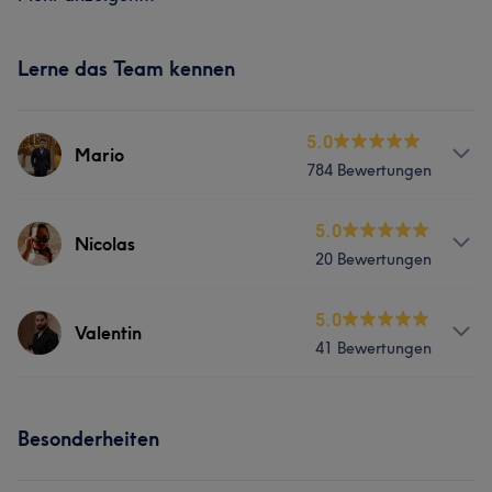
Lerne das Team kennen
5.0
Mario
784 Bewertungen
Services
5.0
Nicolas
20 Bewertungen
Gesicht
Coiffeur
Haarentfernung
Services
5.0
Valentin
Portfolio
41 Bewertungen
Gesicht
Coiffeur
Haarentfernung
Services
Was unsere Kunden über Nicolas sagen
Besonderheiten
Gesicht
Coiffeur
Haarentfernung
Talentiert
5