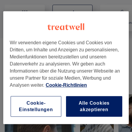
Alle
Coiffeur
Haarentfernun
Wir verwenden eigene Cookies und Cookies von
Herren - Haarschnitte & Stylings
(
6
)
Dritten, um Inhalte und Anzeigen zu personalisieren,
ab CHF 60
Medienfunktionen bereitzustellen und unseren
Datenverkehr zu analysieren. Wir geben auch
Herren - Farbe & Grauhaarkaschierung
(
2
)
CHF 69
Informationen über die Nutzung unserer Webseite an
unsere Partner für soziale Medien, Werbung und
Unsere Arbeit
Analysen weiter.
Cookie-Richtlinien
Bild anklicken für weitere Details
Cookie-
Alle Cookies
Einstellungen
akzeptieren