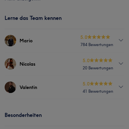
Lerne das Team kennen
5.0
Mario
784 Bewertungen
Services
5.0
Nicolas
20 Bewertungen
Gesicht
Coiffeur
Haarentfernung
Services
5.0
Valentin
Portfolio
41 Bewertungen
Gesicht
Coiffeur
Haarentfernung
Services
Was unsere Kunden über Nicolas sagen
Besonderheiten
Gesicht
Coiffeur
Haarentfernung
Talentiert
5