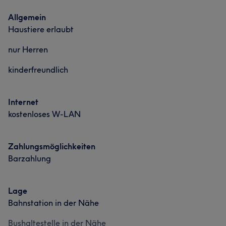
Was unsere Kunden über Valentin sagen
Allgemein
Haustiere erlaubt
Professionell
5
nur Herren
kinderfreundlich
Internet
kostenloses W-LAN
Was unsere Kunden über Mario sagen
Zahlungsmöglichkeiten
Barzahlung
Professionell
100
Kompetent
72
Talentiert
67
Erfahren
54
Lage
Bahnstation in der Nähe
Bushaltestelle in der Nähe