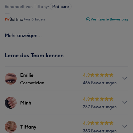
Behandelt von Tiffany
•
Pedicure
Bettina
•
vor 6 Tagen
Verifizierte Bewertung
Mehr anzeigen...
Lerne das Team kennen
Emilie
4.9
Cosmetician
466 Bewertungen
Info
4.9
Minh
237 Bewertungen
Emilie is a young professional and certified cosmetician.
She has been working long enough in the beauty
industry to thoroughly understand the demand of the
Services
4.9
Tiffany
customers. She will listen to your wishes and fulfill your
363 Bewertungen