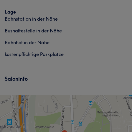
Lage
Bahnstation in der Nähe
Bushaltestelle in der Nähe
Bahnhof in der Nähe
kostenpflichtige Parkplätze
Saloninfo
Was unsere Kunden über Tiffany sagen
Freundlich
9
Professionell
9
Kompetent
7
Sympathisch
6