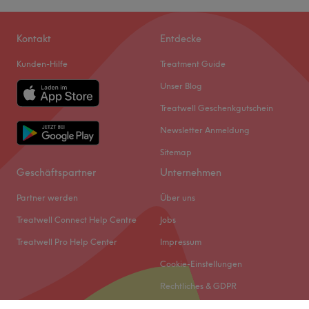
Kontakt
Entdecke
Kunden-Hilfe
Treatment Guide
Unser Blog
Treatwell Geschenkgutschein
Newsletter Anmeldung
Sitemap
Geschäftspartner
Unternehmen
Partner werden
Über uns
Treatwell Connect Help Centre
Jobs
Treatwell Pro Help Center
Impressum
Cookie-Einstellungen
Rechtliches & GDPR