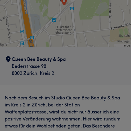
Queen Bee Beauty & Spa
Bederstrasse 98
8002 Zürich, Kreis 2
Was unsere Kunden über Mitarbeiter sagen
Nach dem Besuch im Studio Queen Bee Beauty & Spa
im Kreis 2 in Zürich, bei der Station
Professionell
10
Aufmerksam
7
Effizient
5
Waffenplatzstrasse, wirst du nicht nur äusserlich eine
positive Veränderung wahrnehmen. Hier wird rundum
etwas für dein Wohlbefinden getan. Das Besondere