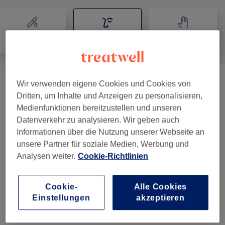
Haarentfernung
Gesicht
Massage
Wir verwenden eigene Cookies und Cookies von
Cancellation Policy
(
2
)
CHF 1
Dritten, um Inhalte und Anzeigen zu personalisieren,
Medienfunktionen bereitzustellen und unseren
Queen Bee Combo
(
3
)
ab CHF 179
Datenverkehr zu analysieren. Wir geben auch
Informationen über die Nutzung unserer Webseite an
Wimpernverlängerungen
(
21
)
ab CHF 40
unsere Partner für soziale Medien, Werbung und
Analysen weiter.
Cookie-Richtlinien
Augenbrauen &
ab CHF 25
Wimpernbehandlungen
(
6
)
Cookie-
Alle Cookies
Gesichtsbehandlungen
(
3
)
ab CHF 100
Einstellungen
akzeptieren