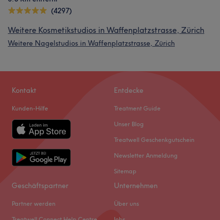
(4297)
Weitere Kosmetikstudios in Waffenplatzstrasse, Zürich
Weitere Nagelstudios in Waffenplatzstrasse, Zürich
Kontakt
Entdecke
Kunden-Hilfe
Treatment Guide
Unser Blog
Treatwell Geschenkgutschein
Newsletter Anmeldung
Sitemap
Geschäftspartner
Unternehmen
Partner werden
Über uns
Treatwell Connect Help Centre
Jobs