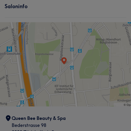
Saloninfo
Was unsere Kunden über Tiffany sagen
Freundlich
9
Professionell
9
Kompetent
7
Sympathisch
6
Queen Bee Beauty & Spa
Bederstrasse 98