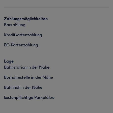
Nägel
Gesicht
Was unsere Kunden über Minh sagen
Portfolio
Zahlungsmöglichkeiten
Barzahlung
Freundlich
7
Kompetent
6
Effizient
6
Kreditkartenzahlung
Professionell
5
EC-Kartenzahlung
Lage
Bahnstation in der Nähe
Bushaltestelle in der Nähe
Bahnhof in der Nähe
kostenpflichtige Parkplätze