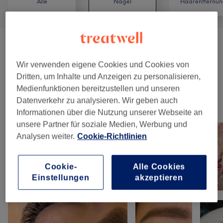
Alle
Nägel
Haarentfernun
Manicure & Pedicure
(
12
)
ab CHF 10
Wir verwenden eigene Cookies und Cookies von
Nagelmodellage
(
9
)
ab CHF 1
Dritten, um Inhalte und Anzeigen zu personalisieren,
Medienfunktionen bereitzustellen und unseren
Datenverkehr zu analysieren. Wir geben auch
Unsere Arbeit
Informationen über die Nutzung unserer Webseite an
Bild anklicken für weitere Details
unsere Partner für soziale Medien, Werbung und
Analysen weiter.
Cookie-Richtlinien
Cookie-
Alle Cookies
Einstellungen
akzeptieren