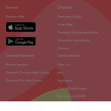
Kontakt
Entdecke
Kunden-Hilfe
Treatment Guide
Unser Blog
Treatwell Geschenkgutschein
Newsletter Anmeldung
Sitemap
Geschäftspartner
Unternehmen
Partner werden
Über uns
Treatwell Connect Help Centre
Jobs
Treatwell Pro Help Center
Impressum
Cookie-Einstellungen
Rechtliches & GDPR