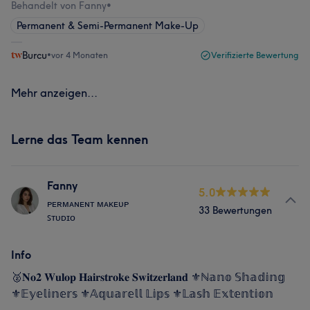
Behandelt von Fanny
•
Permanent & Semi-Permanent Make-Up
Burcu
•
vor 4 Monaten
Verifizierte Bewertung
Mehr anzeigen...
Lerne das Team kennen
Fanny
5.0
ᴘᴇʀᴍᴀɴᴇɴᴛ ᴍᴀᴋᴇᴜᴘ
33 Bewertungen
ꜱᴛᴜᴅɪᴏ
Info
🥈𝐍𝐨𝟐 𝐖𝐮𝐥𝐨𝐩 𝐇𝐚𝐢𝐫𝐬𝐭𝐫𝐨𝐤𝐞 𝐒𝐰𝐢𝐭𝐳𝐞𝐫𝐥𝐚𝐧𝐝 ⚜️ℕ𝕒𝕟𝕠 𝕊𝕙𝕒𝕕𝕚𝕟𝕘
⚜️𝔼𝕪𝕖𝕝𝕚𝕟𝕖𝕣𝕤 ⚜️𝔸𝕢𝕦𝕒𝕣𝕖𝕝𝕝 𝕃𝕚𝕡𝕤 ⚜️𝕃𝕒𝕤𝕙 𝔼𝕩𝕥𝕖𝕟𝕥𝕚𝕠𝕟