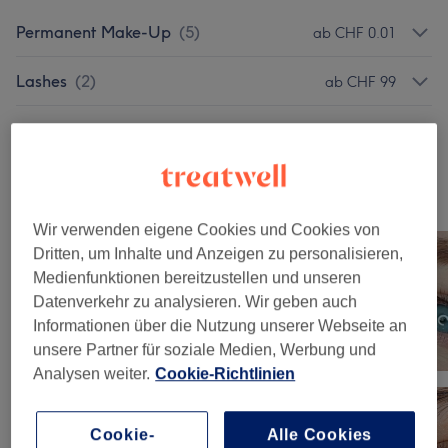
Permanent Make-Up
(
5
)
ab CHF 0.01
Lashes
(
2
)
ab CHF 99
Lamination
(
2
)
CHF 99
Unsere Arbeit
Bild anklicken für weitere Details
Wir verwenden eigene Cookies und Cookies von
Dritten, um Inhalte und Anzeigen zu personalisieren,
Medienfunktionen bereitzustellen und unseren
Datenverkehr zu analysieren. Wir geben auch
Informationen über die Nutzung unserer Webseite an
unsere Partner für soziale Medien, Werbung und
Analysen weiter.
Cookie-Richtlinien
Cookie-
Alle Cookies