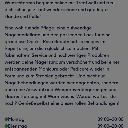
Wunschtermin bequem online mit Treatwell und freu
dich schon jetzt auf wunderschöne und gepflegte
Hände und Füße!
Was unsere Kunden über CAVIN sagen
Eine wohltuende Pflege, eine aufwendige
Nagelmodellage und den passenden Lack für eine
Effizient
7
Professionell
6
Freundlich
5
grandiose Optik - Rosa Beauty hat so einiges im
Repertoire, um dich glücklich zu machen. Mit
fabelhaftem Service und hochwertigen Produkten
werden deine Nägel rundum verschönert und bei einer
entspannenden Manicure oder Pedicure wieder in
Form und zum Strahlen gebracht. Und nicht nur
Nagelbehandlungen werden hier angeboten, sondern
auch eine Auswahl and Wimpernverlängerungen und
Haarentfernung mit Warmwachs. Worauf wartest du
noch? Genieße selbst eine dieser tollen Behandlungen!
Montag
09:00
–
20:00
Dienstag
09:00
–
20:00