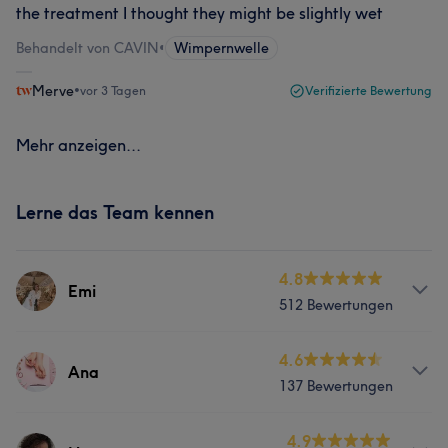
the treatment I thought they might be slightly wet
Behandelt von CAVIN
•
Wimpernwelle
Merve
•
vor 3 Tagen
Verifizierte Bewertung
Mehr anzeigen...
Lerne das Team kennen
4.8
Emi
512 Bewertungen
Services
4.6
Ana
137 Bewertungen
Nägel
Gesicht
Haarentfernung
Services
4.9