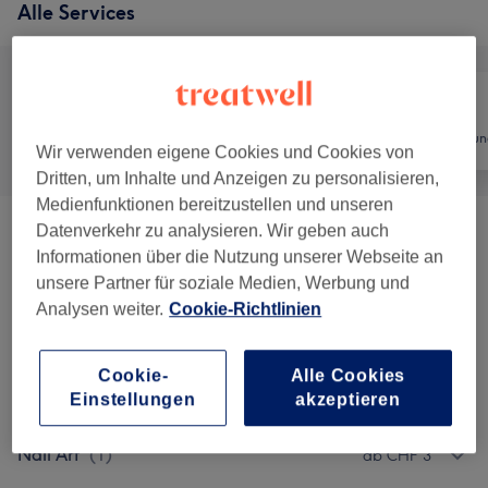
Alle Services
Alle
Nägel
Haarentfernun
Wir verwenden eigene Cookies und Cookies von
Dritten, um Inhalte und Anzeigen zu personalisieren,
Medienfunktionen bereitzustellen und unseren
Datenverkehr zu analysieren. Wir geben auch
Manicure & Pedicure
(
6
)
ab CHF 10
Informationen über die Nutzung unserer Webseite an
unsere Partner für soziale Medien, Werbung und
Nagelmodellage
(
4
)
ab CHF 10
Analysen weiter.
Cookie-Richtlinien
Nagelmodellage Für Schüler (bis
16J.) & Studenten (mit
ab CHF 59.50
Cookie-
Alle Cookies
Studentenausweis)
(
2
)
Einstellungen
akzeptieren
Nail Art
(
1
)
ab CHF 3