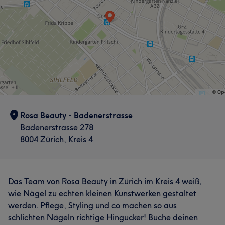
Rosa Beauty - Badenerstrasse
Badenerstrasse 278
8004 Zürich, Kreis 4
Das Team von Rosa Beauty in Zürich im Kreis 4 weiß,
Was unsere Kunden über Ana sagen
wie Nägel zu echten kleinen Kunstwerken gestaltet
werden. Pflege, Styling und co machen so aus
Freundlich
5
Kompetent
5
schlichten Nägeln richtige Hingucker! Buche deinen