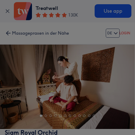
Treatwell
Use app
130K
Massagepraxen in der Nähe
DE
LOGIN
Siam Royal Orchid