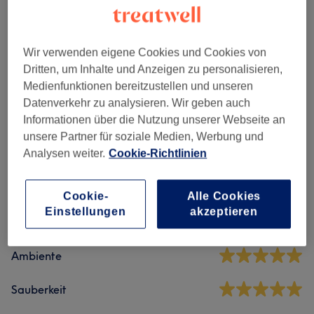
Alle Services
Wir verwenden eigene Cookies und Cookies von
Entspannungsmassage
(
5
)
ab CHF 81
Dritten, um Inhalte und Anzeigen zu personalisieren,
Medienfunktionen bereitzustellen und unseren
Massagen
(
11
)
ab CHF 54
Datenverkehr zu analysieren. Wir geben auch
Informationen über die Nutzung unserer Webseite an
unsere Partner für soziale Medien, Werbung und
Salonbewertungen
Analysen weiter.
Cookie-Richtlinien
4.9
Cookie-
Alle Cookies
Einstellungen
akzeptieren
431 Bewertungen
Ambiente
Sauberkeit