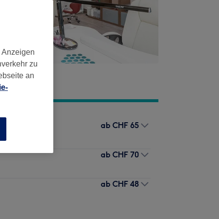
d Anzeigen
nverkehr zu
ebseite an
e-
ab
CHF 65
n
ab
CHF 70
ab
CHF 48