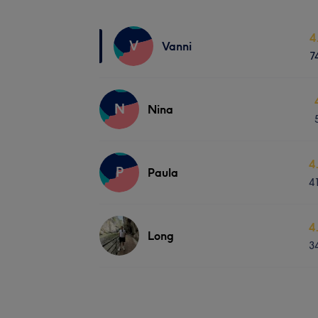
4
V
Vanni
7
N
Nina
4
P
Paula
4
4
Long
3