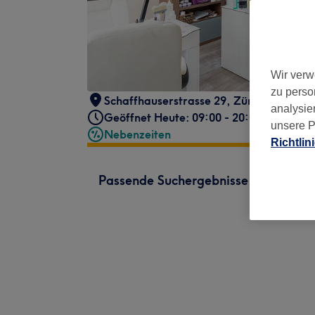
Wir verw
zu perso
Schaffhauserstrasse 29
,
Zürich, Kreis 6
,
analysie
Geöffnet Heute: 09:00 - 20:00
unsere P
Nebenzeiten
Richtlin
Passende Suchergebnisse