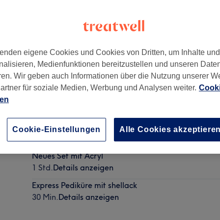
enden eigene Cookies und Cookies von Dritten, um Inhalte un
nalisieren, Medienfunktionen bereitzustellen und unseren Date
8006
ren. Wir geben auch Informationen über die Nutzung unserer W
artner für soziale Medien, Werbung und Analysen weiter.
Cooki
ien
Auffüllen mit Acryl
Cookie-Einstellungen
Alle Cookies akzeptiere
1 Std.
Details anzeigen
Neues Set mit Acryl
1 Std.
Details anzeigen
Express Pediküre mit shellack
30 Min.
Details anzeigen