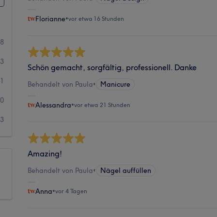
Florianne
•
vor etwa 16 Stunden
08
73
Schön gemacht, sorgfältig, professionell. Danke
41
Behandelt von Paula
•
Manicure
20
Alessandra
•
vor etwa 21 Stunden
13
Amazing!
Behandelt von Paula
•
Nägel auffüllen
Anna
•
vor 4 Tagen