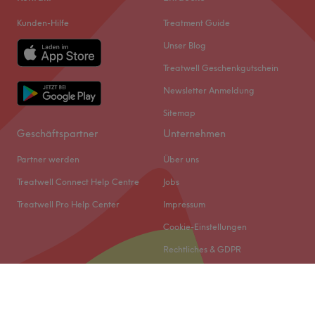
Kunden-Hilfe
Treatment Guide
Unser Blog
Treatwell Geschenkgutschein
Newsletter Anmeldung
Sitemap
Geschäftspartner
Unternehmen
Partner werden
Über uns
Treatwell Connect Help Centre
Jobs
Treatwell Pro Help Center
Impressum
Cookie-Einstellungen
Rechtliches & GDPR
© 2026 Treatwell DACH GmbH