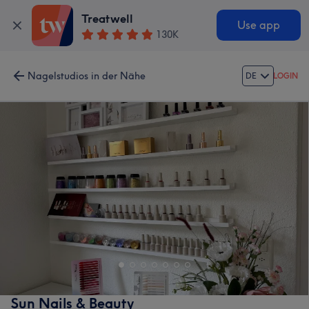
Treatwell
Use app
130K
Nagelstudios in der Nähe
DE
LOGIN
Sun Nails & Beauty