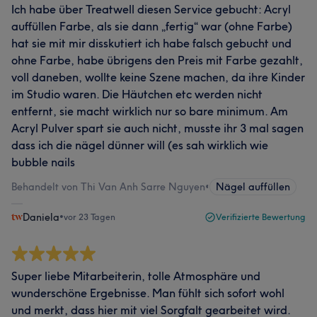
Ich habe über Treatwell diesen Service gebucht: Acryl
auffüllen Farbe, als sie dann „fertig“ war (ohne Farbe)
hat sie mit mir disskutiert ich habe falsch gebucht und
ohne Farbe, habe übrigens den Preis mit Farbe gezahlt,
voll daneben, wollte keine Szene machen, da ihre Kinder
im Studio waren. Die Häutchen etc werden nicht
entfernt, sie macht wirklich nur so bare minimum. Am
Acryl Pulver spart sie auch nicht, musste ihr 3 mal sagen
dass ich die nägel dünner will (es sah wirklich wie
bubble nails
Behandelt von Thi Van Anh Sarre Nguyen
•
Nägel auffüllen
Daniela
•
vor 23 Tagen
Verifizierte Bewertung
Super liebe Mitarbeiterin, tolle Atmosphäre und
wunderschöne Ergebnisse. Man fühlt sich sofort wohl
und merkt, dass hier mit viel Sorgfalt gearbeitet wird.