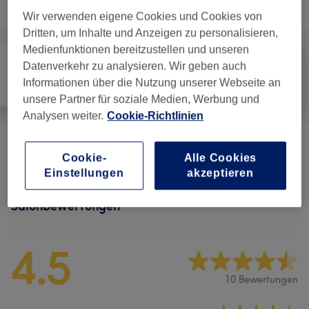
Alle Services
Wir verwenden eigene Cookies und Cookies von
Dritten, um Inhalte und Anzeigen zu personalisieren,
Medienfunktionen bereitzustellen und unseren
Datenverkehr zu analysieren. Wir geben auch
Informationen über die Nutzung unserer Webseite an
Alle
Nägel
Gesicht
unsere Partner für soziale Medien, Werbung und
Analysen weiter.
Cookie-Richtlinien
Wimpernverlängerungen
(
4
)
ab CHF 100
Cookie-
Alle Cookies
Einstellungen
akzeptieren
Salonbewertungen
4.5
10 Bewertungen