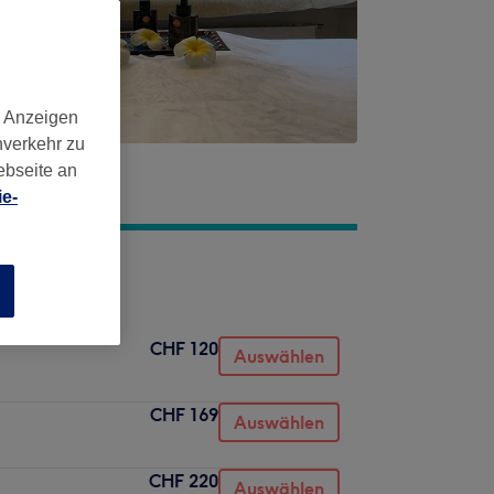
d Anzeigen
nverkehr zu
ebseite an
e-
n
CHF 120
Auswählen
CHF 169
Auswählen
CHF 220
Auswählen