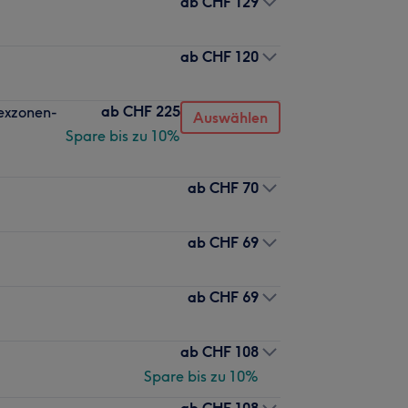
ab
CHF 129
ab
CHF 120
ab
CHF 225
lexzonen-
Auswählen
Spare bis zu 10%
ab
CHF 70
ab
CHF 69
ab
CHF 69
ab
CHF 108
Spare bis zu 10%
ab
CHF 108