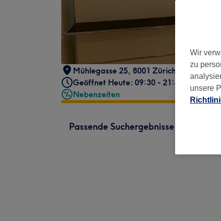
Wir verw
zu perso
Mühlegasse 25
,
8001 Zürich
,
8001
analysie
Geöffnet Heute: 09:30 - 21:45
unsere P
Nebenzeiten
Richtlin
Passende Suchergebnisse