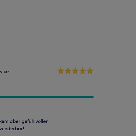
vice
rkem aber gefühlvollen
 wunderbar!