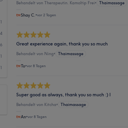
Behandelt von Therapeutin. Kamoltip Frei
•
Thaimassage
Shay C.
•
vor 2 Tagen
51
34
Great experience again, thank you so much
6
Behandelt von Ning
•
Thaimassage
1
To
•
vor 8 Tagen
1
Super good as always, thank you so much :) I
Behandelt von Kitcha
•
Thaimassage
An
•
vor 8 Tagen