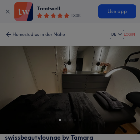
Treatwell
Use app
130K
Homestudios in der Nähe
DE
LOGIN
swissbeautylounge by Tamara