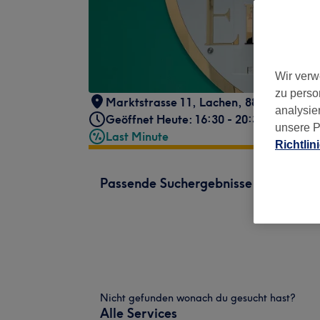
Wir verw
zu perso
Marktstrasse 11
,
Lachen
,
8853
analysie
Geöffnet Heute: 16:30 - 20:30
unsere P
Last Minute
Richtlin
Passende Suchergebnisse
Nicht gefunden wonach du gesucht hast?
Alle Services