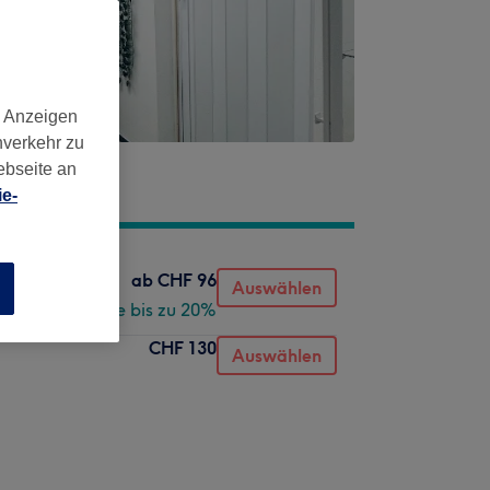
d Anzeigen
nverkehr zu
ebseite an
e-
ab
CHF 96
Auswählen
n
Spare bis zu 20%
CHF 130
Auswählen