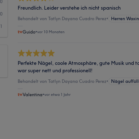
0
Freundlich. Leider verstehe ich nicht spanisch
0
Behandelt von Tatlyn Dayana Cuadro Perez
•
Herren Waxi
1
Guido
•
vor 10 Monaten
Perfekte Nägel, coole Atmosphäre, gute Musik und t
war super nett und professionell!
Behandelt von Tatlyn Dayana Cuadro Perez
•
Nägel auffül
Valentina
•
vor etwa 1 Jahr