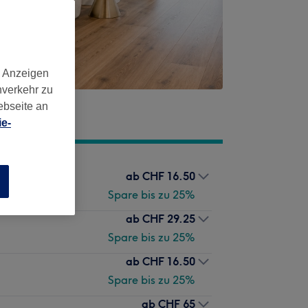
d Anzeigen
nverkehr zu
ebseite an
e-
ab
CHF 16.50
n
Spare bis zu 25%
ab
CHF 29.25
Spare bis zu 25%
ab
CHF 16.50
Spare bis zu 25%
ab
CHF 65