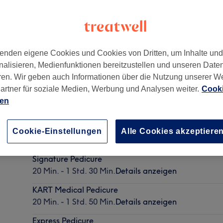
enden eigene Cookies und Cookies von Dritten, um Inhalte un
nalisieren, Medienfunktionen bereitzustellen und unseren Date
reis 1, Bahnhofstrasse
,
8001
ren. Wir geben auch Informationen über die Nutzung unserer W
artner für soziale Medien, Werbung und Analysen weiter.
Cooki
ien
Medical Pedicure
Cookie-Einstellungen
Alle Cookies akzeptiere
20 Min. - 1 Std. 40 Min.
Details anzeigen
Signature Pedicure
20 Min. - 1 Std. 30 Min.
Details anzeigen
KART Medical Pedicure
20 Min. - 1 Std. 50 Min.
Details anzeigen
Express Pedicure