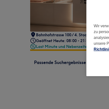
Wir verw
zu perso
Bahnhofstrasse 100 / 4. Stock
,
Zürich, K
analysie
Geöffnet Heute: 08:00 - 21:00
unsere P
Last Minute und Nebenzeiten
Richtlin
Passende Suchergebnisse