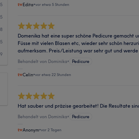
55
Edita
•
vor etwa 5 Stunden
25
58
Domenika hat eine super schöne Pedicure gemacht un
25
Füsse mit vielen Blasen etc, wieder sehr schön herzur
aufmerksam. Preis/Leistung war sehr gut und werde 
19
Behandelt von Dominika
•
Pedicure
Celin
•
vor etwa 22 Stunden
Hat sauber und präzise gearbeitet! Die Resultate sin
Behandelt von Dominika
•
Pedicure
Anonym
•
vor 2 Tagen