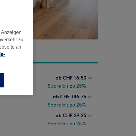
d Anzeigen
nverkehr zu
ebseite an
e-
ab
CHF 16.50
n
Spare bis zu 25%
ab
CHF 186.75
Spare bis zu 25%
ab
CHF 29.25
Spare bis zu 25%