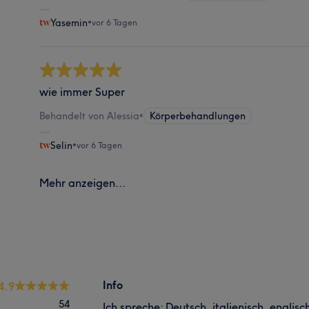
Yasemin
•
vor 6 Tagen
wie immer Super
Behandelt von Alessia
•
Körperbehandlungen
Selin
•
vor 6 Tagen
Mehr anzeigen...
Info
4.9
54
Ich spreche: Deutsch, italienisch, englis