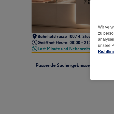
Wir verw
zu perso
Bahnhofstrasse 100 / 4. Stock
,
Zürich, K
analysie
Geöffnet Heute: 08:00 - 21:00
unsere P
Last Minute und Nebenzeiten
Richtlin
Passende Suchergebnisse