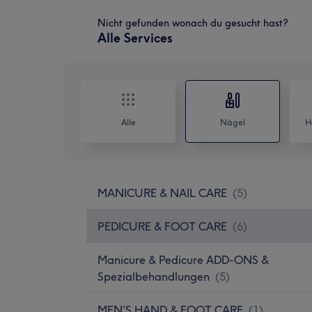
Nicht gefunden wonach du gesucht hast?
Alle Services
Alle
Nägel
H
MANICURE & NAIL CARE
(
5
)
PEDICURE & FOOT CARE
(
6
)
Manicure & Pedicure ADD-ONS &
Spezialbehandlungen
(
5
)
MEN’S HAND & FOOT CARE
(
1
)