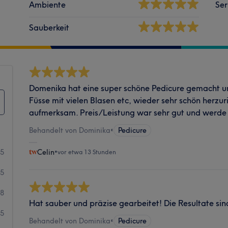
Ambiente
Ser
Sauberkeit
Domenika hat eine super schöne Pedicure gemacht un
Füsse mit vielen Blasen etc, wieder sehr schön herzur
aufmerksam. Preis/Leistung war sehr gut und werde 
Behandelt von Dominika
•
Pedicure
55
Celin
•
vor etwa 13 Stunden
25
58
Hat sauber und präzise gearbeitet! Die Resultate sin
25
Behandelt von Dominika
•
Pedicure