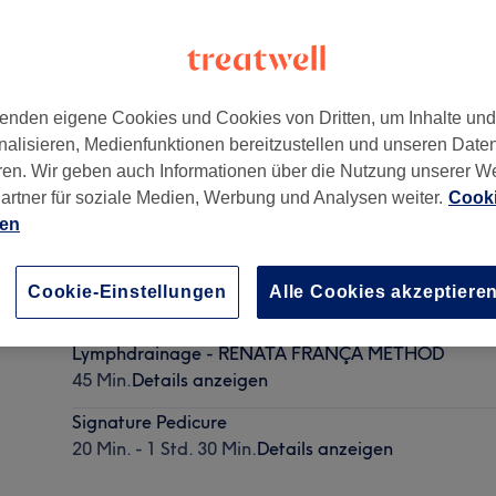
enden eigene Cookies und Cookies von Dritten, um Inhalte un
nalisieren, Medienfunktionen bereitzustellen und unseren Date
reis 1, Bahnhofstrasse
,
8001
ren. Wir geben auch Informationen über die Nutzung unserer W
artner für soziale Medien, Werbung und Analysen weiter.
Cooki
ien
Medical Pedicure
Cookie-Einstellungen
Alle Cookies akzeptiere
20 Min. - 1 Std. 40 Min.
Details anzeigen
Lymphdrainage - RENATA FRANÇA METHOD
45 Min.
Details anzeigen
Signature Pedicure
20 Min. - 1 Std. 30 Min.
Details anzeigen