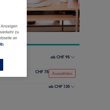
d Anzeigen
nverkehr zu
ebseite an
e-
ab
CHF 95
n
CHF 75
Auswählen
ab
CHF 130