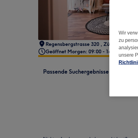
Wir verw
zu perso
Regensbergstrasse 320
,
Zürich
,
8050
analysie
Geöffnet Morgen: 09:00 - 16:00
unsere P
Richtlin
Passende Suchergebnisse