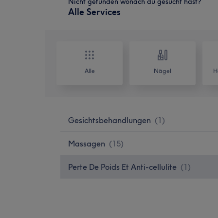
Nicht gefunden wonach du gesucht hast?
Alle Services
Alle
Nägel
H
Gesichtsbehandlungen
(
1
)
Massagen
(
15
)
Perte De Poids Et Anti-cellulite
(
1
)