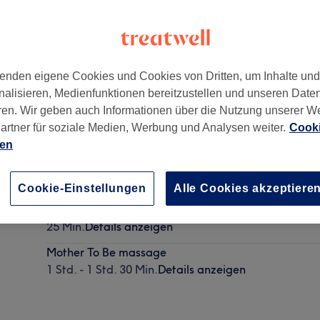
enden eigene Cookies und Cookies von Dritten, um Inhalte un
nalisieren, Medienfunktionen bereitzustellen und unseren Date
ren. Wir geben auch Informationen über die Nutzung unserer W
artner für soziale Medien, Werbung und Analysen weiter.
Cooki
ien
Madérothérapie
40 Min. - 1 Std. 20 Min.
Details anzeigen
Cookie-Einstellungen
Alle Cookies akzeptiere
Foot Ritual reflex massage
25 Min.
Details anzeigen
Mother To Be massage
1 Std. - 1 Std. 30 Min.
Details anzeigen