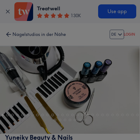
Treatwell
Use app
130K
Nagelstudios in der Nähe
DE
LOGIN
Yuneiky Beauty & Nails