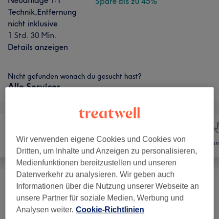
Neuanlage 1:1
Spare bis zu 45%
Technik,Entfernung
nicht inklusive
1 Std. 30 Min.
Details anzeigen
Nicht gefunden wonach du gesucht hast?
Alle Services
Wir verwenden eigene Cookies und Cookies von
Nägel
Gesicht
Mas
Dritten, um Inhalte und Anzeigen zu personalisieren,
Medienfunktionen bereitzustellen und unseren
Datenverkehr zu analysieren. Wir geben auch
Informationen über die Nutzung unserer Webseite an
Wimpernverlängerungen
(
25
)
ab CHF 52.25
unsere Partner für soziale Medien, Werbung und
Analysen weiter.
Cookie-Richtlinien