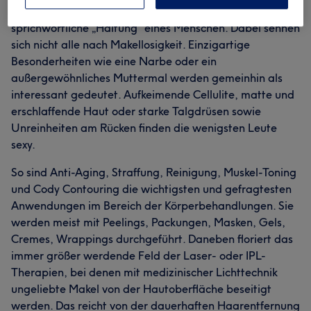
Lebenswandel, die Pflegeaffinität und die
sprichwörtliche „Haltung“ eines Menschen. Dabei sehnen
sich nicht alle nach Makellosigkeit. Einzigartige
Besonderheiten wie eine Narbe oder ein
außergewöhnliches Muttermal werden gemeinhin als
interessant gedeutet. Aufkeimende Cellulite, matte und
erschlaffende Haut oder starke Talgdrüsen sowie
Unreinheiten am Rücken finden die wenigsten Leute
sexy.
So sind Anti-Aging, Straffung, Reinigung, Muskel-Toning
und Cody Contouring die wichtigsten und gefragtesten
Anwendungen im Bereich der Körperbehandlungen. Sie
werden meist mit Peelings, Packungen, Masken, Gels,
Cremes, Wrappings durchgeführt. Daneben floriert das
immer größer werdende Feld der Laser- oder IPL-
Therapien, bei denen mit medizinischer Lichttechnik
ungeliebte Makel von der Hautoberfläche beseitigt
werden. Das reicht von der dauerhaften Haarentfernung