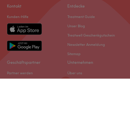
Kontakt
Entdecke
Kunden-Hilfe
Treatment Guide
Unser Blog
Treatwell Geschenkgutschein
Newsletter Anmeldung
Sitemap
Geschäftspartner
Unternehmen
Partner werden
Über uns
Treatwell Connect Help Centre
Jobs
Treatwell Pro Help Center
Impressum
Cookie-Einstellungen
Rechtliches & GDPR