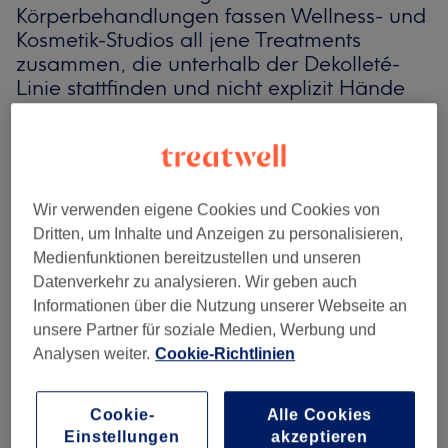
Körperbehandlungen fassen Wellness- und
Kosmetik-Studios all jene Treatments
zusammen, die unterhalb der Dekolleté-
Linie stattfinden und nicht explizit Hände
oder Füße betreffen. So weit so sachlich.
Tatsächlich steckt hinter dem breit
gefächerten Angebot eine Menge
Leidenschaft. Schließlich betreibt doch
jeder von uns in individueller Hinsicht
Wir verwenden eigene Cookies und Cookies von
Körperkult. Wie viel man dafür an Zeit und
Dritten, um Inhalte und Anzeigen zu personalisieren,
Geld investiert, ob modernste medizinisch-
Medienfunktionen bereitzustellen und unseren
kosmetische Technik zum Einsatz kommt
Datenverkehr zu analysieren. Wir geben auch
oder beispielsweise nur vegane Peelings,
Informationen über die Nutzung unserer Webseite an
diese Grundsatzentscheidung muss jeder
unsere Partner für soziale Medien, Werbung und
selbst treffen.
Analysen weiter.
Cookie-Richtlinien
Cookie-
Alle Cookies
Einstellungen
akzeptieren
Der eigene Körper spricht Bände über den