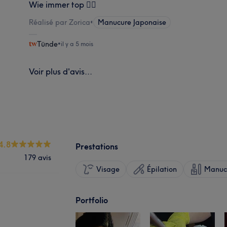
Wie immer top 👍🏻
Réalisé par Zorica
•
Manucure Japonaise
Tünde
•
il y a 5 mois
Voir plus d'avis...
4.8
Prestations
179 avis
Visage
Épilation
Manucu
Portfolio