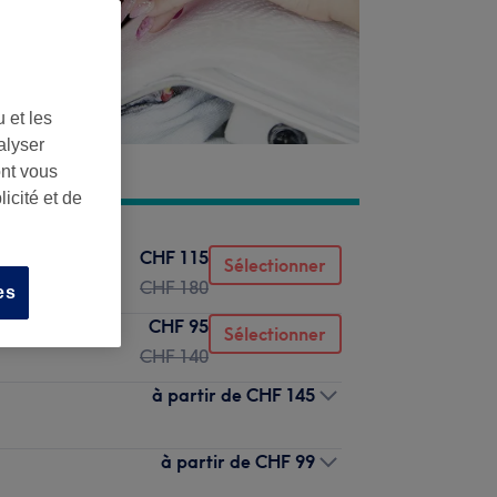
 et les
alyser
ont vous
icité et de
CHF 115
Sélectionner
CHF 180
es
CHF 95
Sélectionner
CHF 140
à partir de
CHF 145
à partir de
CHF 99