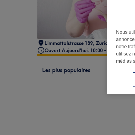
Nous util
annonces
Limmattalstrasse 189
,
Zürich, Kreis 10
notre tr
Ouvert Aujourd'hui: 10:00 - 19:00
utilisez 
médias s
Les plus populaires