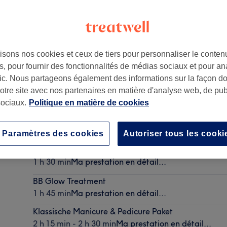
isons nos cookies et ceux de tiers pour personnaliser le contenu
, pour fournir des fonctionnalités de médias sociaux et pour an
, Hongg
,
8049
afic. Nous partageons également des informations sur la façon d
notre site avec nos partenaires en matière d'analyse web, de publ
ociaux.
Politique en matière de cookies
Microneedling Gesicht
1 h 30 min
Ma prestation en détail...
Paramètres des cookies
Autoriser tous les cooki
Lash Lifting
1 h 30 min
Ma prestation en détail...
BB Glow Treatment
1 h 45 min
Ma prestation en détail...
Klassische Manicure & Pedicure Paket
2 h 15 min - 2 h 30 min
Ma prestation en détail...