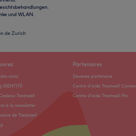
esichtsbehandlungen.
ränke und WLAN.
n de Zurich
uvrez
Partenaires
des soins
Devenez partenaire
og IDENTITÉ
Centre d'aide Treatwell Connec
Cadeau Treatwell
Centre d'aide Treatwell Pro
ire à la newsletter
ssaire de Treatwell
ap