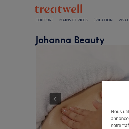
COIFFURE
MAINS ET PIEDS
ÉPILATION
VISA
Johanna Beauty
Nous util
annonces
notre tr