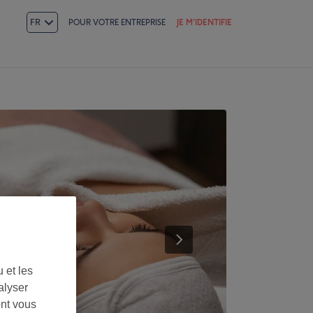
FR
POUR VOTRE ENTREPRISE
JE M'IDENTIFIE
 et les
alyser
ont vous