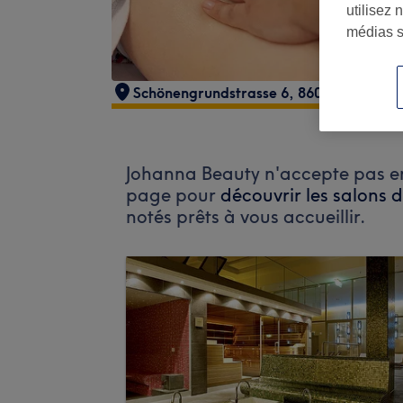
utilisez 
médias s
Schönengrundstrasse 6, 8600 Dübendor
Johanna Beauty n'accepte pas enc
page pour
découvrir les salons 
notés prêts à vous accueillir.