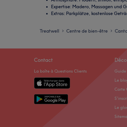
Expertise: Madero, Massagen und G
Extras: Parkplätze, kostenlose Get
Treatwell
Centre de bien-être
Canto
>
>
Contact
Déco
La boîte à Questions Clients
Guide 
Le bl
Carte 
S'inscr
Le glo
Sitem