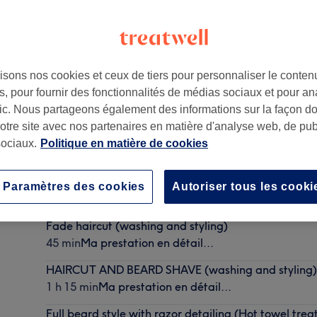
isons nos cookies et ceux de tiers pour personnaliser le contenu
, pour fournir des fonctionnalités de médias sociaux et pour an
afic. Nous partageons également des informations sur la façon d
notre site avec nos partenaires en matière d'analyse web, de publ
ociaux.
Politique en matière de cookies
Classic haircut (washing and styling)
Paramètres des cookies
Autoriser tous les cooki
40 min
Ma prestation en détail...
Fade haircut (washing and styling)
45 min
Ma prestation en détail...
HAIRCUT AND BEARD SHAVE (washing and styling
1 h 15 min
Ma prestation en détail...
Full beard style with razor detailing (Hot towel tre