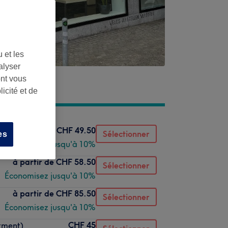
 et les
alyser
ont vous
icité et de
à partir de
CHF 49.50
Sélectionner
es
Économisez jusqu'à 10%
à partir de
CHF 58.50
Sélectionner
Économisez jusqu'à 10%
à partir de
CHF 85.50
)
Sélectionner
Économisez jusqu'à 10%
CHF 45
atment)