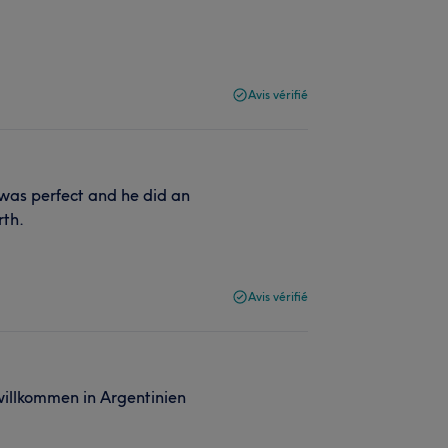
Avis vérifié
 was perfect and he did an
rth.
Avis vérifié
willkommen in Argentinien