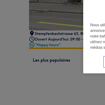
Nous util
annonces
Stampfenbachstrasse 63
,
8006
notre tr
Ouvert Aujourd'hui: 09:00 - 18:00
utilisez 
"Happy hours"
médias s
Les plus populaires