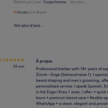
Réalisé par Lino
•
Coupe homme
Voir plus...
Guido
•
il y a 28 jours
Voir plus d'avis...
4.9
À propos
53 avis
Professional barber with 18+ years of ex
Zürich – Enge (Selnaustrasse 1). I speciali
beard shaping and men’s grooming, offe
personalized service. I speak Spanish, Eng
in the Enge / Kreis 1 area, I offer: • quic
hours • premium beard care • flexible 
WhatsApp • a clean, elegant and privat