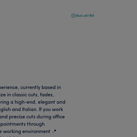
Avis vérifié
perience, currently based in
ze in classic cuts, fades,
ring a high-end, elegant and
lish and Italian. If you work
k and precise cuts during office
appointments through
e working environment 📍