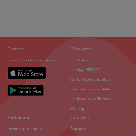
Contact
Découvrez
La boîte à Questions Clients
Guide des soins
Le blog IDENTITÉ
Carte Cadeau Treatwell
S'inscrire à la newsletter
Le glossaire de Treatwell
Sitemap
Partenaires
Treatwell
Devenez partenaire
À propos