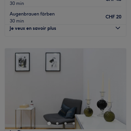
30 min
Augenbrauen färben
CHF 20
30 min
Je veux en savoir plus
Lundi
09:00
–
19:00
Mardi
09:00
–
19:00
Mercredi
09:00
–
19:00
Jeudi
09:00
–
19:00
Vendredi
09:00
–
19:00
Samedi
09:00
–
13:00
Dimanche
Fermé
Willkommen bei Jane – Hair & Make-Up Artist im Berner
Lorrainequartier. Der charmante Salon steht für
individuelle Beratung, kreative Looks und persönliche
Betreuung in entspannter Atmosphäre. Hier dreht sich
alles um typgerechte Haarschnitte, moderne