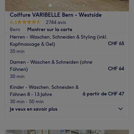
Wünsche wahr. Egal ob eine entspannende Maniküre,
hochwertige Nagelmodellagen oder Gellack — lehne
Coiffure VARIBELLE Bern - Westside
dich zurück und lass dich überzeugen.
4,6
2744 avis
Nächste öffentliche Verkehrsmittel:
Bern
Montrer sur la carte
Die Station Bümpliz Post ist nur eine Gehminute vom
Herren - Waschen, Schneiden & Styling (inkl.
Studio entfernt.
CHF 65
Kopfmassage & Gel)
35 min
Das Team:
Inhaberin Rosana ist ausgesprochen qualifiziert und
Damen - Waschen & Schneiden (ohne
dabei superherzlich. Sie setzt alles daran, dir genau das
CHF 64
Föhnen)
Design zu zaubern, das du dir wünscht. Im Studio wird
30 min
neben Deutsch und Englisch auch Italienisch und
Kinder - Waschen, Schneiden &
Spanisch gesprochen.
à partir de
CHF 47
Föhnen 8 - 13 Jahre
Was uns an dem Salon gefällt:
30 min - 50 min
Atmosphäre: Einladend, schön, cool.
Je veux en savoir plus
Expertise: Maniküren, Pediküren undNagelmodellagen.
Produkte und Produktmarken: Hochwertige Produkte.
Lundi
09:00
–
20:00
Extras: Sehr gut mit den öffentlichen Verkehrsmitteln zu
Mardi
09:00
–
20:00
erreichen.