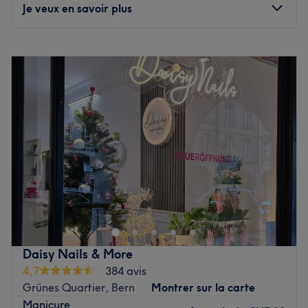
entspannte Zeit zu bieten, sodass Du unser Studio
Je veux en savoir plus
zufrieden und glücklich verlassen kannst.
Was uns an dem Salon gefällt:
Lundi
08:30
–
19:00
Atmosphäre: Modern, freundlich und stilvoll.
Mardi
08:30
–
19:00
Expertise: Maniküre & Pediküre, Nagelmodellage.
Mercredi
08:00
–
12:00
Extras: Gut zu erreichen, zentral gelegen, Haustiere
Jeudi
08:30
–
20:00
erlaubt, kinder- & LGBTQIA+ freundlich, kostenlose
Vendredi
08:30
–
18:00
Getränke zu deiner Behandlung.
Samedi
09:00
–
18:00
Voir le salon
Dimanche
Fermé
Strahlende und reine Haut zaubert dir das professionelle
Team von beuatyness-kosmetik in Bern. Hier kannst du
dich zurücklehnen. Die Profis verwöhnen dich und deine
Haut mit pflegenden und hochwertigen Produkten.
Daisy Nails & More
Nächste öffentliche Verkehrsmittel:
4,7
384 avis
Die Station Bärenplatz ist nur zwei Gehminuten vom
Grünes Quartier, Bern
Montrer sur la carte
Studio entfernt.
Manicure