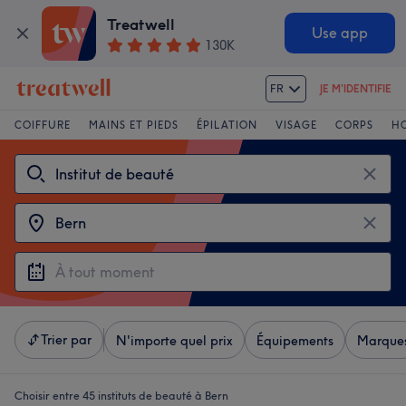
Treatwell
Use app
130K
FR
JE M'IDENTIFIE
COIFFURE
MAINS ET PIEDS
ÉPILATION
VISAGE
CORPS
H
Trier par
N'importe quel prix
Équipements
Marque
Choisir entre 45
instituts de beauté à Bern