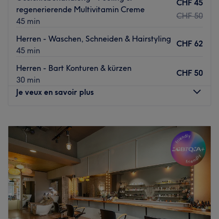
Sie sich in die professionellen Hände von Coiffure Sol und
CHF 45
regenerierende Multivitamin Creme
buchen Sie jetzt Ihren Beauty-Termin online!
CHF 50
45 min
Voir le salon
Herren - Waschen, Schneiden & Hairstyling
CHF 62
45 min
Herren - Bart Konturen & kürzen
CHF 50
30 min
Je veux en savoir plus
Lundi
09:00
–
20:00
Mardi
09:00
–
20:00
Mercredi
09:00
–
20:00
Jeudi
09:00
–
20:00
Vendredi
09:00
–
20:00
Samedi
09:00
–
18:30
Dimanche
Fermé
MASTERCLASS Barbiere & Parrucchiere è un rinomato