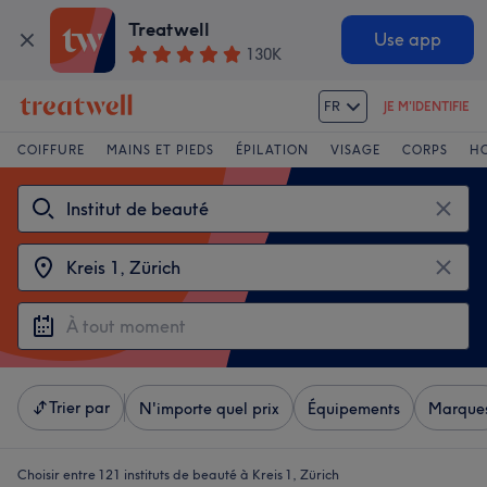
Treatwell
Use app
130K
FR
JE M'IDENTIFIE
COIFFURE
MAINS ET PIEDS
ÉPILATION
VISAGE
CORPS
H
Trier par
N'importe quel prix
Équipements
Marque
Choisir entre 121
instituts de beauté à Kreis 1, Zürich