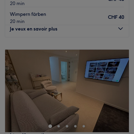
20 min
Wimpern färben
CHF 40
20 min
Je veux en savoir plus
Lundi
Fermé
Mardi
Fermé
Mercredi
11:00
–
18:00
Jeudi
11:00
–
18:00
Vendredi
Fermé
Samedi
Fermé
Dimanche
Fermé
Das Kosmetikstudio Zürich bei Elena Stalder im Kreis 1 ist
die richtige Adresse für alle, die sich eine Auszeit vom
Alltag gönnen und ihrer Haut etwas Gutes tun möchten.
In stilvoller und entspannter Atmosphäre erwarten dich
individuell abgestimmte Beauty-Behandlungen, die auf