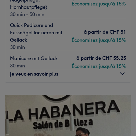
Économisez jusqu'à 15%
Hornhautpflege)
30 min - 50 min
Quick Pedicure und
à partir de
CHF 51
Fussnägel lackieren mit
Gellack
Économisez jusqu'à 15%
30 min
à partir de
CHF 55.25
Manicure mit Gellack
30 min
Économisez jusqu'à 15%
Je veux en savoir plus
Lundi
09:30
–
20:30
Mardi
09:30
–
20:30
Mercredi
09:30
–
20:30
Jeudi
09:30
–
20:30
Vendredi
09:30
–
20:30
Samedi
10:00
–
20:00
Dimanche
Fermé