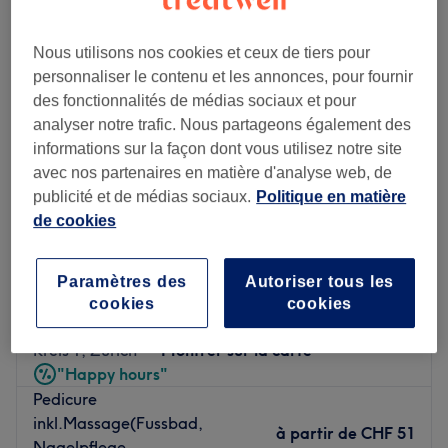
Nous utilisons nos cookies et ceux de tiers pour
personnaliser le contenu et les annonces, pour fournir
des fonctionnalités de médias sociaux et pour
analyser notre trafic. Nous partageons également des
informations sur la façon dont vous utilisez notre site
avec nos partenaires en matière d'analyse web, de
publicité et de médias sociaux.
Politique en matière
de cookies
Paramètres des
Autoriser tous les
Angel Nails
cookies
cookies
4,6
6296 avis
Kreis 1, Zürich
Montrer sur la carte
"Happy hours"
Pedicure
inkl.Massage(Fussbad,
à partir de
CHF 51
Nagelpflege,