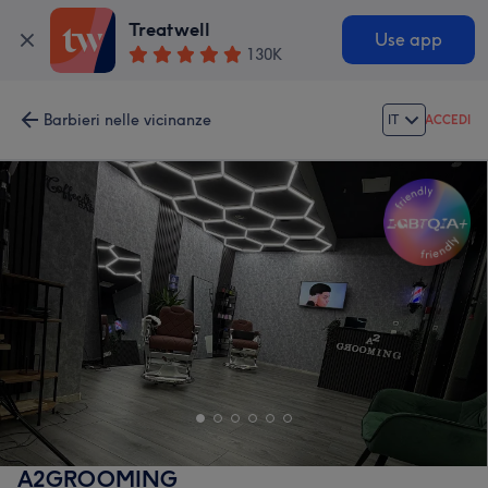
Treatwell
Use app
130K
Barbieri nelle vicinanze
IT
ACCEDI
A2GROOMING