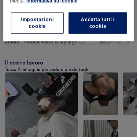
media.
Informativa sui cookie
Herren - Haarschnitte & Stylings
(
3
)
da CHF 35
Impostazioni
Accetta tutti i
cookie
cookie
Herren Waxing
(
2
)
CHF 10
Kinder - Haarschnitte & Stylings
(
2
)
da CHF 32
Il nostro lavoro
Tocca l'immagine per vedere più dettagli