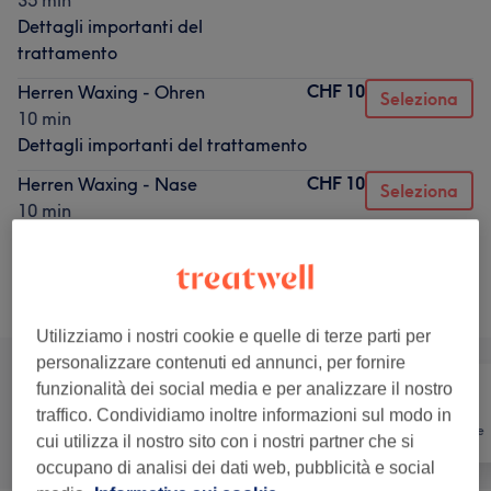
35 min
Dettagli importanti del
trattamento
CHF 10
Herren Waxing - Ohren
Seleziona
10 min
Dettagli importanti del trattamento
CHF 10
Herren Waxing - Nase
Seleziona
10 min
Dettagli importanti del trattamento
Sfoglia la lista dei servizi
Utilizziamo i nostri cookie e quelle di terze parti per
personalizzare contenuti ed annunci, per fornire
funzionalità dei social media e per analizzare il nostro
traffico. Condividiamo inoltre informazioni sul modo in
Tutti
Capelli
Depilazione
cui utilizza il nostro sito con i nostri partner che si
occupano di analisi dei dati web, pubblicità e social