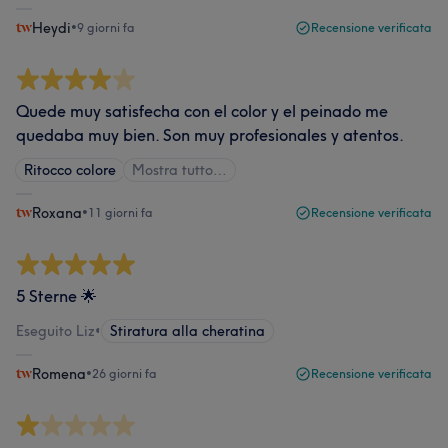
Heydi
•
9 giorni fa
Recensione verificata
Quede muy satisfecha con el color y el peinado me
quedaba muy bien. Son muy profesionales y atentos.
Ritocco colore
Mostra tutto…
Roxana
•
11 giorni fa
Recensione verificata
5 Sterne 🌟
Eseguito Liz
•
Stiratura alla cheratina
Romena
•
26 giorni fa
Recensione verificata