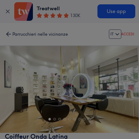
Treatwell
Use app
130K
Parrucchieri nelle vicinanze
IT
ACCEDI
Coiffeur Onda Latina