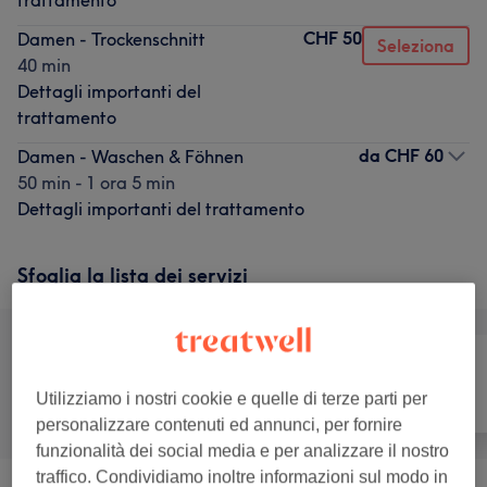
trattamento
CHF 50
Damen - Trockenschnitt
Seleziona
40 min
Dettagli importanti del
trattamento
da
CHF 60
Damen - Waschen & Föhnen
50 min - 1 ora 5 min
Dettagli importanti del trattamento
Sfoglia la lista dei servizi
Utilizziamo i nostri cookie e quelle di terze parti per
Tutti
Capelli
Unghie
personalizzare contenuti ed annunci, per fornire
funzionalità dei social media e per analizzare il nostro
traffico. Condividiamo inoltre informazioni sul modo in