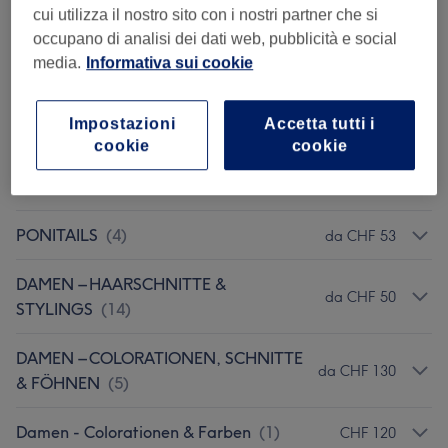
BRASILIANISCHE
cui utilizza il nostro sito con i nostri partner che si
da CHF 180
KERATINGLÄTTUNG
(
2
)
occupano di analisi dei dati web, pubblicità e social
media.
Informativa sui cookie
HAAR-NANOPLASTIE
(
4
)
da CHF 225
Impostazioni
Accetta tutti i
HAIR RELAXER
(
2
)
da CHF 165
cookie
cookie
BRAID
(
3
)
da CHF 120
PONITAILS
(
4
)
da CHF 53
DAMEN – HAARSCHNITTE &
da CHF 50
STYLINGS
(
14
)
DAMEN – COLORATIONEN, SCHNITTE
da CHF 130
& FÖHNEN
(
5
)
Damen - Colorationen & Farben
(
1
)
CHF 120