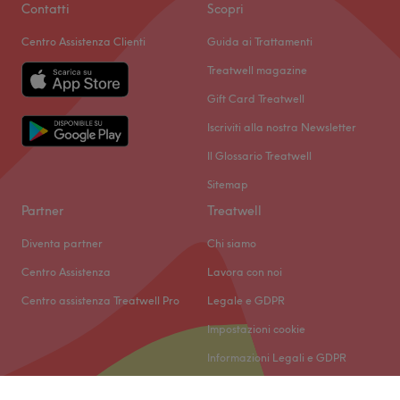
Contatti
Scopri
Centro Assistenza Clienti
Guida ai Trattamenti
Treatwell magazine
Gift Card Treatwell
Iscriviti alla nostra Newsletter
Il Glossario Treatwell
Sitemap
Partner
Treatwell
Diventa partner
Chi siamo
Centro Assistenza
Lavora con noi
Centro assistenza Treatwell Pro
Legale e GDPR
Impostazioni cookie
Informazioni Legali e GDPR