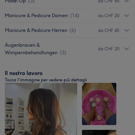
Make-Up
(
3
)
da CHF 85
Manicure & Pedicure Damen
(
14
)
da CHF 20
Manicure & Pedicure Herren
(
6
)
da CHF 45
Augenbrauen &
da CHF 20
Wimpernbehandlungen
(
3
)
Il nostro lavoro
Tocca l'immagine per vedere più dettagli