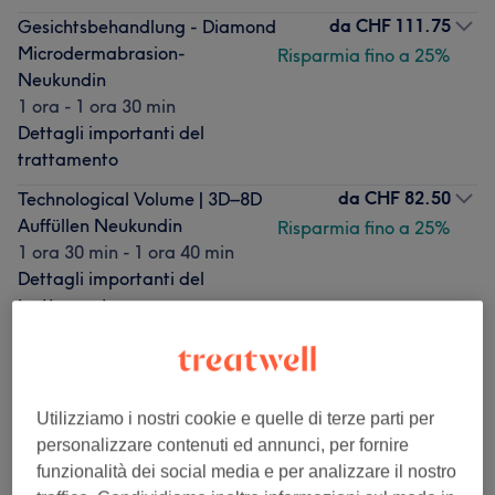
da
CHF 111.75
Gesichtsbehandlung - Diamond
Microdermabrasion-
Risparmia fino a 25%
Neukundin
1 ora - 1 ora 30 min
Dettagli importanti del
trattamento
da
CHF 82.50
Technological Volume | 3D–8D
Auffüllen Neukundin
Risparmia fino a 25%
1 ora 30 min - 1 ora 40 min
Dettagli importanti del
trattamento
da
CHF 24
Quick Pedicure Neukundin
20 min - 45 min
Risparmia fino a 20%
Dettagli importanti del
Utilizziamo i nostri cookie e quelle di terze parti per
trattamento
personalizzare contenuti ed annunci, per fornire
funzionalità dei social media e per analizzare il nostro
Sfoglia la lista dei servizi