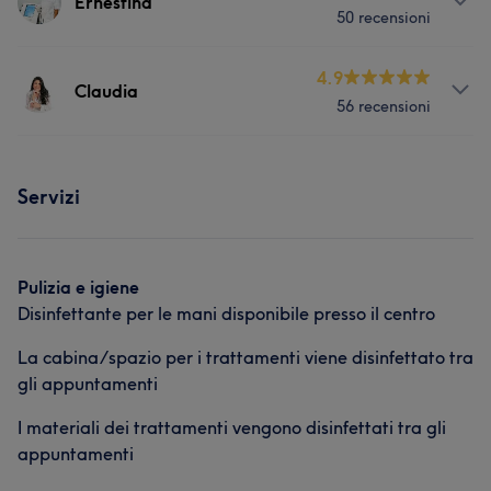
Ernestina
50 recensioni
Servizi
4.9
Claudia
56 recensioni
Viso
Corpo
Unghie
Capelli
Servizi
Massaggio
Depilazione
Servizi
Unghie
Portfolio
Portfolio
Pulizia e igiene
Disinfettante per le mani disponibile presso il centro
La cabina/spazio per i trattamenti viene disinfettato tra
gli appuntamenti
I materiali dei trattamenti vengono disinfettati tra gli
appuntamenti