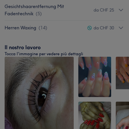
Gesichtshaarentfernung Mit
da CHF 25
Fadentechnik
(
5
)
Herren Waxing
(
14
)
da CHF 30
Il nostro lavoro
Tocca l'immagine per vedere più dettagli