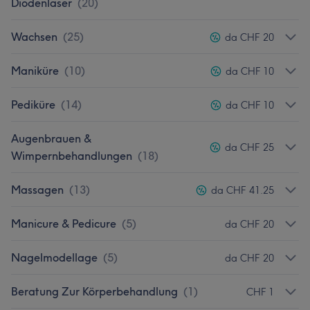
Diodenlaser
(
20
)
Wachsen
(
25
)
da CHF 20
Maniküre
(
10
)
da CHF 10
Pediküre
(
14
)
da CHF 10
Augenbrauen &
da CHF 25
Wimpernbehandlungen
(
18
)
Massagen
(
13
)
da CHF 41.25
Manicure & Pedicure
(
5
)
da CHF 20
Nagelmodellage
(
5
)
da CHF 20
Beratung Zur Körperbehandlung
(
1
)
CHF 1