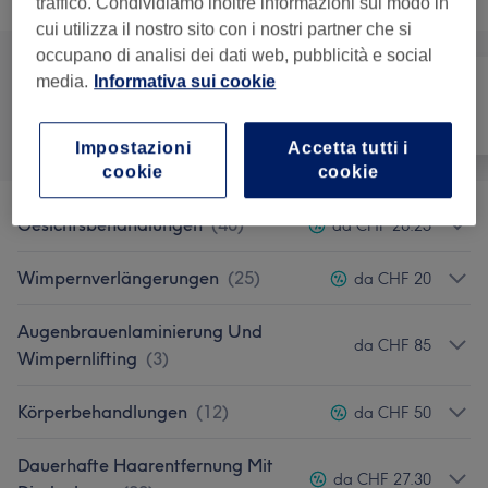
traffico. Condividiamo inoltre informazioni sul modo in
cui utilizza il nostro sito con i nostri partner che si
occupano di analisi dei dati web, pubblicità e social
media.
Informativa sui cookie
Tutti
Capelli
Unghie
Impostazioni
Accetta tutti i
cookie
cookie
Gesichtsbehandlungen
(
40
)
da CHF 26.25
Wimpernverlängerungen
(
25
)
da CHF 20
Augenbrauenlaminierung Und
da CHF 85
Wimpernlifting
(
3
)
Körperbehandlungen
(
12
)
da CHF 50
Dauerhafte Haarentfernung Mit
da CHF 27.30