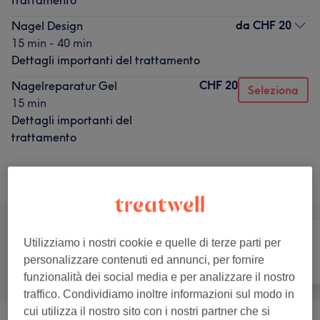
trattamento
da
CHF 20
Nagel Design
15 min - 40 min
Dettagli importanti del trattamento
CHF 20
Nagelreparatur Gel
Seleziona
15 min
Dettagli importanti del
trattamento
Sfoglia la lista dei servizi
Utilizziamo i nostri cookie e quelle di terze parti per
personalizzare contenuti ed annunci, per fornire
Tutti
Unghie
Viso
funzionalità dei social media e per analizzare il nostro
traffico. Condividiamo inoltre informazioni sul modo in
cui utilizza il nostro sito con i nostri partner che si